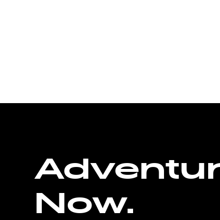
Adventu
Now.