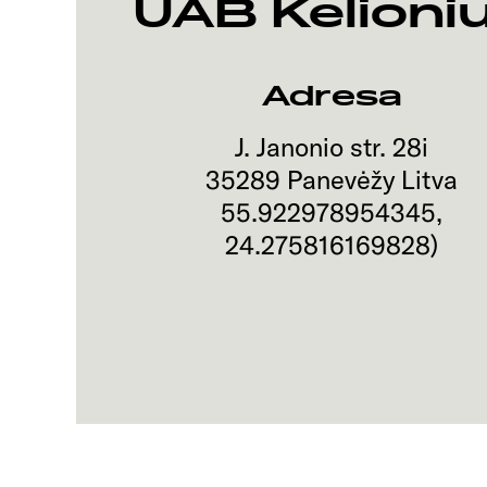
UAB Kelioni
Adresa
J. Janonio str. 28i
35289
Panevėžy
Litva
55.922978954345
,
24.275816169828
)