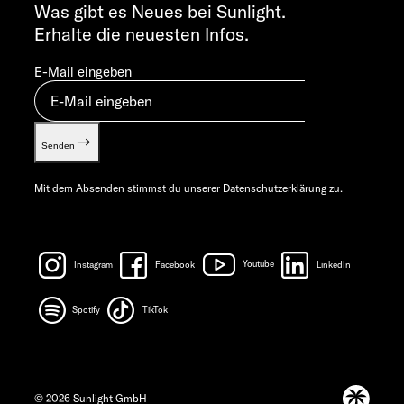
info@sunlight.de
Was gibt es Neues bei Sunlight.
Erhalte die neuesten Infos.
E-Mail eingeben
Senden
Mit dem Absenden stimmst du unserer
Datenschutzerklärung
zu.
Instagram
Facebook
Youtube
LinkedIn
Spotify
TikTok
© 2026 Sunlight GmbH