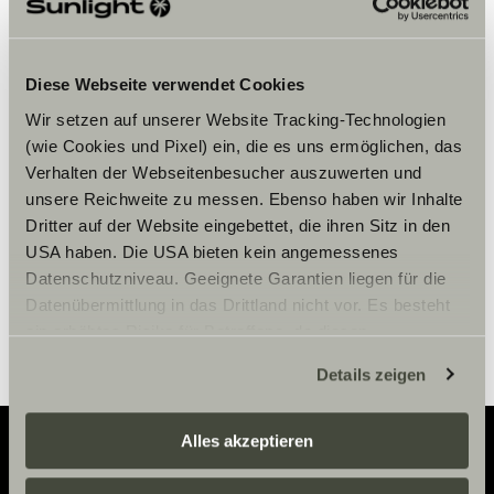
Diese Webseite verwendet Cookies
Bitte akzeptiere die Marketing-
Cookies, um die Inhalte zu sehen.
Wir setzen auf unserer Website Tracking-Technologien
(wie Cookies und Pixel) ein, die es uns ermöglichen, das
Verhalten der Webseitenbesucher auszuwerten und
unsere Reichweite zu messen. Ebenso haben wir Inhalte
Cookie-Einstellungen
Dritter auf der Website eingebettet, die ihren Sitz in den
USA haben. Die USA bieten kein angemessenes
Datenschutzniveau. Geeignete Garantien liegen für die
Datenübermittlung in das Drittland nicht vor. Es besteht
ein erhöhtes Risiko für Betroffene, da diesen
möglicherweise keine Rechtsbehelfsmöglichkeiten
Details zeigen
zustehen. Eingesetzte Dienstleister können Daten für
eigene Zwecke verarbeiten und mit anderen Daten
zusammenführen. Weitere Informationen finden Sie hier:
Alles akzeptieren
Datenschutzerklärung
/
Datenschutzerklärung
Sunlight Business
. Akzeptieren Sie oder wählen Sie