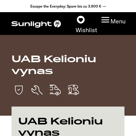
Escape the Everyday: Spare bis zu 3.600 € →
Menu
Wishlist
UAB Kelioniu
Modelle
vynas
Konfigurator
Fahrzeugfinder
Händlersuche
UAB Kelioniu
Explore
vynas