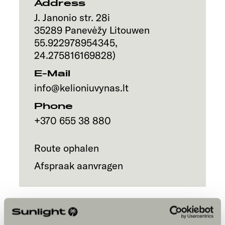
Address
J. Janonio str. 28i
35289
Panevėžy
Litouwen
55.922978954345
,
24.275816169828
)
E-Mail
info@kelioniuvynas.lt
Phone
+370 655 38 880
Route ophalen
Afspraak aanvragen