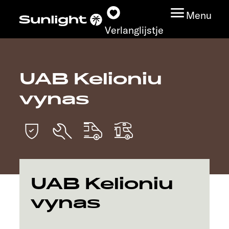
Menu
Verlanglijstje
UAB Kelioniu
Modeloverzicht
vynas
Configurator
Vind jouw Sunlight
Vind jouw dealer
UAB Kelioniu
Ontdek
vynas
Service