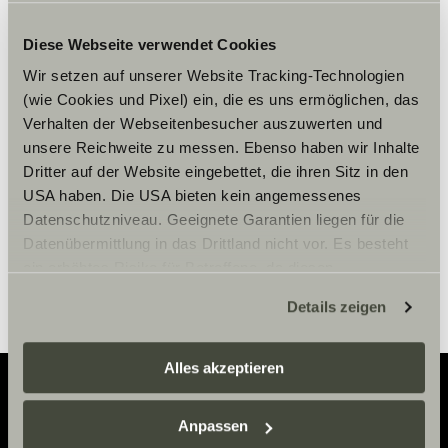
Diese Webseite verwendet Cookies
Accepteer marketing-cookies om
Wir setzen auf unserer Website Tracking-Technologien
de tour te bekijken.
(wie Cookies und Pixel) ein, die es uns ermöglichen, das
Verhalten der Webseitenbesucher auszuwerten und
unsere Reichweite zu messen. Ebenso haben wir Inhalte
Cookie-instellingen
Dritter auf der Website eingebettet, die ihren Sitz in den
USA haben. Die USA bieten kein angemessenes
Datenschutzniveau. Geeignete Garantien liegen für die
Datenübermittlung in das Drittland nicht vor. Es besteht
ein erhöhtes Risiko für Betroffene, da diesen
möglicherweise keine Rechtsbehelfsmöglichkeiten
Details zeigen
zustehen. Eingesetzte Dienstleister können Daten für
eigene Zwecke verarbeiten und mit anderen Daten
zusammenführen. Weitere Informationen finden Sie hier:
Alles akzeptieren
Datenschutzerklärung
/
Datenschutzerklärung
Sunlight Business
. Akzeptieren Sie oder wählen Sie
Anpassen
Adventure
einzelne Cookies/Dienste in den Einstellungen aus,