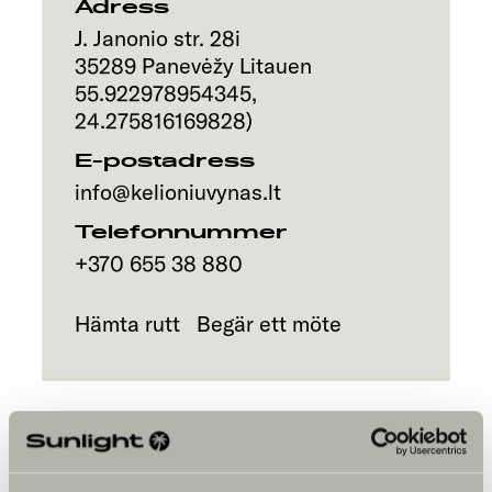
Adress
J. Janonio str. 28i
35289
Panevėžy
Litauen
55.922978954345
,
24.275816169828
)
E-postadress
info@kelioniuvynas.lt
Telefonnummer
+370 655 38 880
Hämta rutt
Begär ett möte