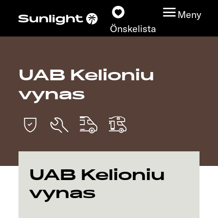
Meny
Önskelista
UAB Kelioniu
Modeller
vynas
Konfigurator
Find din Sunlight
Hitta återförsäljare
UAB Kelioniu
Upptäck
vynas
Service