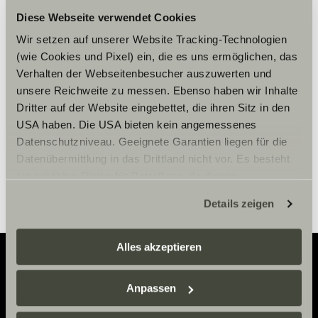
Diese Webseite verwendet Cookies
Vänligen acceptera
marknadsföringscookies för att se
Wir setzen auf unserer Website Tracking-Technologien
(wie Cookies und Pixel) ein, die es uns ermöglichen, das
innehållet.
Verhalten der Webseitenbesucher auszuwerten und
unsere Reichweite zu messen. Ebenso haben wir Inhalte
Dritter auf der Website eingebettet, die ihren Sitz in den
Cookie-inställningar
USA haben. Die USA bieten kein angemessenes
Datenschutzniveau. Geeignete Garantien liegen für die
Datenübermittlung in das Drittland nicht vor. Es besteht
ein erhöhtes Risiko für Betroffene, da diesen
möglicherweise keine Rechtsbehelfsmöglichkeiten
Details zeigen
zustehen. Eingesetzte Dienstleister können Daten für
eigene Zwecke verarbeiten und mit anderen Daten
zusammenführen. Weitere Informationen finden Sie hier:
Alles akzeptieren
Datenschutzerklärung
/
Datenschutzerklärung
Sunlight Business
. Akzeptieren Sie oder wählen Sie
Adventure
Anpassen
einzelne Cookies/Dienste in den Einstellungen aus,
erteilen Sie uns Ihre Einwilligung zur Verarbeitung Ihrer