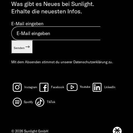
info@sunlight.de
Was gibt es Neues bei Sunlight.
Erhalte die neuesten Infos.
E-Mail eingeben
Senden
Mit dem Absenden stimmst du unserer
Datenschutzerklärung
zu.
Instagram
Facebook
Youtube
LinkedIn
Spotify
TikTok
© 2026 Sunlight GmbH