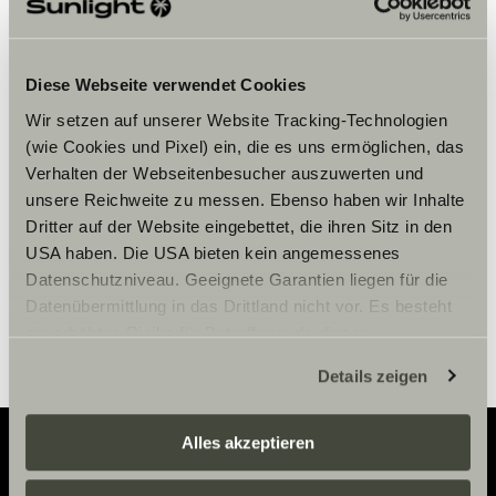
Diese Webseite verwendet Cookies
Bitte akzeptiere die Marketing-
Cookies, um die Inhalte zu sehen.
Wir setzen auf unserer Website Tracking-Technologien
(wie Cookies und Pixel) ein, die es uns ermöglichen, das
Verhalten der Webseitenbesucher auszuwerten und
unsere Reichweite zu messen. Ebenso haben wir Inhalte
Cookie-Einstellungen
Dritter auf der Website eingebettet, die ihren Sitz in den
USA haben. Die USA bieten kein angemessenes
Datenschutzniveau. Geeignete Garantien liegen für die
Datenübermittlung in das Drittland nicht vor. Es besteht
ein erhöhtes Risiko für Betroffene, da diesen
möglicherweise keine Rechtsbehelfsmöglichkeiten
Details zeigen
zustehen. Eingesetzte Dienstleister können Daten für
eigene Zwecke verarbeiten und mit anderen Daten
zusammenführen. Weitere Informationen finden Sie hier:
Alles akzeptieren
Datenschutzerklärung
/
Datenschutzerklärung
Sunlight Business
. Akzeptieren Sie oder wählen Sie