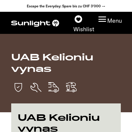
Escape the Everyday: Spare bis zu CHF 3'000 →
Menu
Wishlist
UAB Kelioniu
Modelle
vynas
Konfigurator
Fahrzeugfinder
Händlersuche
UAB Kelioniu
Explore
vynas