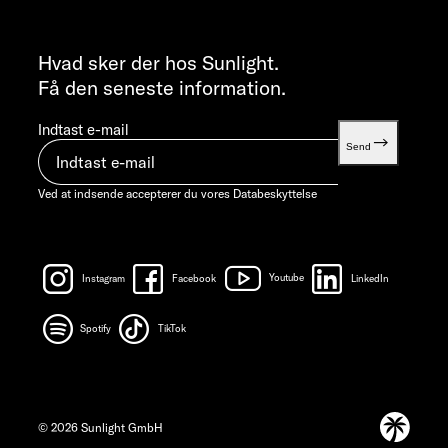
INFORMATION
info@sunlight.de
Hvad sker der hos Sunlight.
Få den seneste information.
Indtast e-mail
Send
Ved at indsende accepterer du vores
Databeskyttelse
Instagram
Facebook
Youtube
LinkedIn
Spotify
TikTok
© 2026 Sunlight GmbH