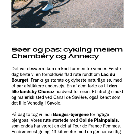
Søer og pas: cykling mellem
Chambéry og Annecy
Det var desværre kun en kort tur med tre venner. Første
dag kørte vi en forholdsvis flad rute rundt om
Lac du
Bourget
, Frankrigs største og dybeste naturlige sø, med
et par afstikkere undervejs. En af dem førte os til
den
lille landsby Chanaz
nordvest for søen. Et utrolig smukt
og malerisk sted ved Canal de Savière, også kendt som
det lille Venedig i Savoie.
På dag to tog vi ind i
Bauges-bjergene
for rigtige
bjergpas. Vores rute startede med
Col de Plainpalais
,
som endda har været en del af Tour de France Femmes.
En drømmestigning: 13 kilometer med en gennemsnitlig