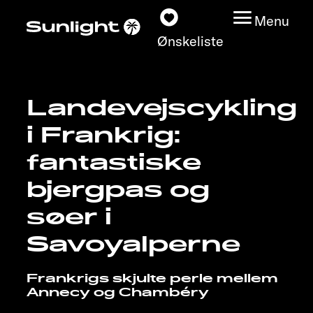
Menu
Ønskeliste
Landevejscykling
Modeller
i Frankrig:
Konfigurator
fantastiske
bjergpas og
Find din Sunlight
søer i
Find forhandler
Savoyalperne
Oplev
Frankrigs skjulte perle mellem
Annecy og Chambéry
Service