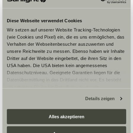
Diese Webseite verwendet Cookies
Wir setzen auf unserer Website Tracking-Technologien
(wie Cookies und Pixel) ein, die es uns ermöglichen, das
Verhalten der Webseitenbesucher auszuwerten und
unsere Reichweite zu messen. Ebenso haben wir Inhalte
Dritter auf der Website eingebettet, die ihren Sitz in den
USA haben. Die USA bieten kein angemessenes
Datenschutzniveau. Geeignete Garantien liegen für die
Datenübermittlung in das Drittland nicht vor. Es besteht
ein erhöhtes Risiko für Betroffene, da diesen
möglicherweise keine Rechtsbehelfsmöglichkeiten
Details zeigen
zustehen. Eingesetzte Dienstleister können Daten für
eigene Zwecke verarbeiten und mit anderen Daten
Smagene fra regionen: søer
zusammenführen. Weitere Informationen finden Sie hier:
og bjerge, ost og limonade
Alles akzeptieren
Datenschutzerklärung
/
Datenschutzerklärung
Det, der gør denne region så særlig, er kombinationen af
Sunlight Business
. Akzeptieren Sie oder wählen Sie