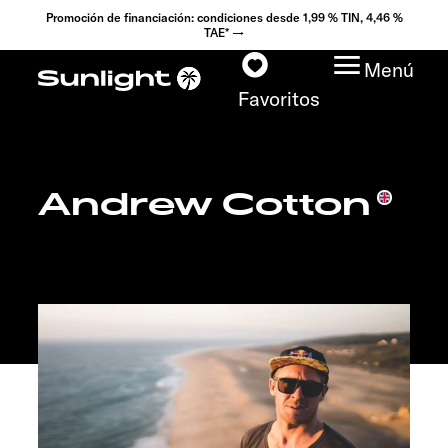
Promoción de financiación: condiciones desde 1,99 % TIN, 4,46 %
TAE* →
Menú
Favoritos
Andrew Cotton
Modelos
Configurador
Encuentra tu Sunlight
Búsqueda de
concesionarios
Descubrir