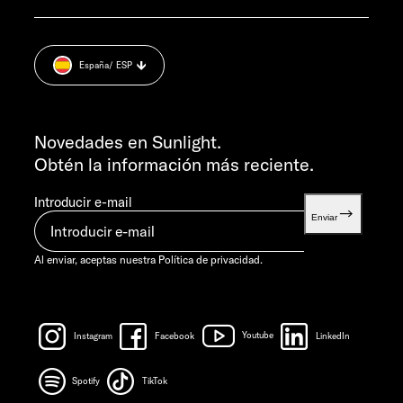
Aviso legal.
service@service.sunlight.de
Política de privacidad.
+49 7562 9870
Cookie Consent
L-J 7:30-12:00 Y 13:00-16:00
España
/ ESP
Información sobre el peso.
VIE 7:30-12:00
INFORMACIÓN
info@sunlight.de
Novedades en Sunlight.
Obtén la información más reciente.
Introducir e-mail
Enviar
Al enviar, aceptas nuestra
Política de privacidad.
Instagram
Facebook
Youtube
LinkedIn
Spotify
TikTok