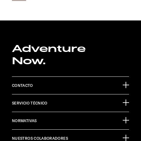
Adventure
Now.
CONTACTO
Sunlight GmbH
SERVICIO TÉCNICO
Ölmühlestraße 6
88299 Leutkirch
Calendario de eventos
Germany
NORMATIVAS
Material informativo
Pressroom
ATENCIÓN AL CLIENTE
NUESTROS COLABORADORES