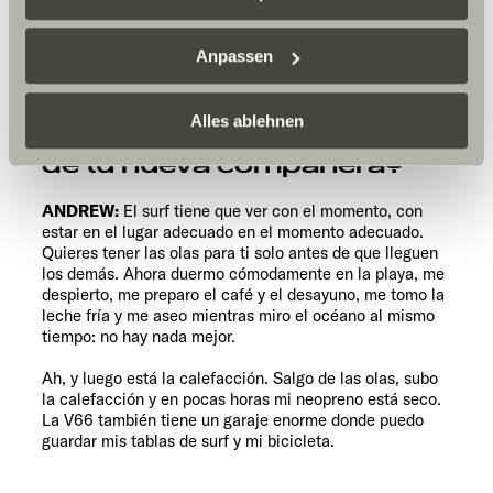
Datenschutzerklärung
/
Datenschutzerklärung
Sunlight Business
. Akzeptieren Sie oder wählen Sie
Anpassen
einzelne Cookies/Dienste in den Einstellungen aus,
erteilen Sie uns Ihre Einwilligung zur Verarbeitung Ihrer
Daten zu den genannten Zwecken. Die Einwilligung ist
Alles ablehnen
¿Qué es lo que más te gusta
freiwillig, für den Besuch der Website nicht erforderlich
de tu nueva compañera?
und kann jederzeit über die Einstellungen widerrufen
werden. Klicken Sie auf Ablehnen, werden nur die
ANDREW:
El surf tiene que ver con el momento, con
notwendigen Cookies auf der Webseite gesetzt, die für
estar en el lugar adecuado en el momento adecuado.
Quieres tener las olas para ti solo antes de que lleguen
den störungsfreien Betrieb der Webseite und die
los demás. Ahora duermo cómodamente en la playa, me
Ermöglichung der Seitennavigation erforderlich sind.
despierto, me preparo el café y el desayuno, me tomo la
leche fría y me aseo mientras miro el océano al mismo
tiempo: no hay nada mejor.
Ah, y luego está la calefacción. Salgo de las olas, subo
la calefacción y en pocas horas mi neopreno está seco.
La V66 también tiene un garaje enorme donde puedo
guardar mis tablas de surf y mi bicicleta.