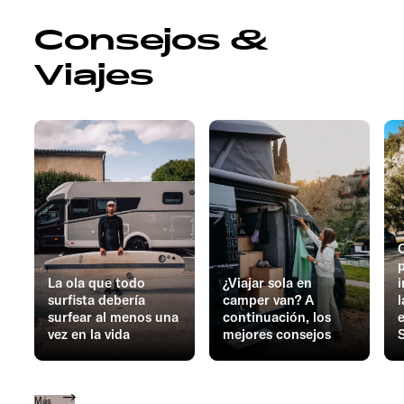
Consejos &
Viajes
C
La ola que todo
¿Viajar sola en
surfista debería
camper van? A
surfear al menos una
continuación, los
e
vez en la vida
mejores consejos
Más