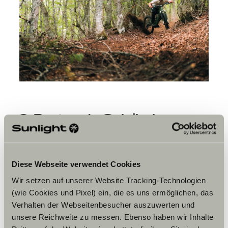
3. Portes du Soleil: el
paraíso definitivo de los
bike parks
Portes du Soleil es una región fronteriza, donde el
Diese Webseite verwendet Cookies
departamento frances Haute-Savoie se encuentra con el
cantón suizo de Valais. En total, 12 estaciones
Wir setzen auf unserer Website Tracking-Technologien
(incluyendo Morzine, Les Gets y Avoriaz) forman
una de
(wie Cookies und Pixel) ein, die es uns ermöglichen, das
las mayores áreas de MTB del mundo
.
Verhalten der Webseitenbesucher auszuwerten und
unsere Reichweite zu messen. Ebenso haben wir Inhalte
Con 600 kilómetros de trails, ofrece una mezcla