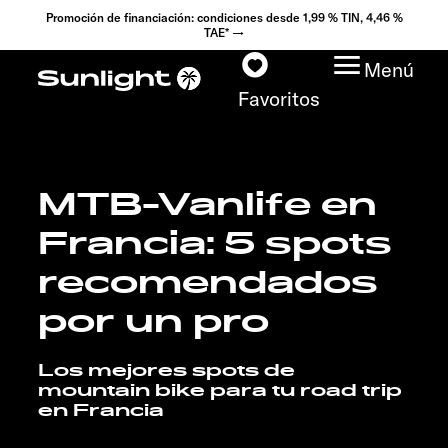
Promoción de financiación: condiciones desde 1,99 % TIN, 4,46 %
TAE* →
Menú
Favoritos
MTB-Vanlife en
Modelos
Francia: 5 spots
Configurador
recomendados
Encuentra tu Sunlight
por un pro
Búsqueda de
Los mejores spots de
concesionarios
mountain bike para tu road trip
en Francia
Descubrir