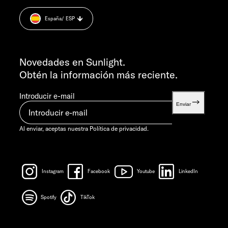
+49 7562 9870
Cookie Consent
L-J 7:30-12:00 Y 13:00-16:00
España
/ ESP
Información sobre el peso.
VIE 7:30-12:00
INFORMACIÓN
info@sunlight.de
Novedades en Sunlight.
Obtén la información más reciente.
Introducir e-mail
Enviar
Al enviar, aceptas nuestra
Política de privacidad.
Instagram
Facebook
Youtube
LinkedIn
Spotify
TikTok