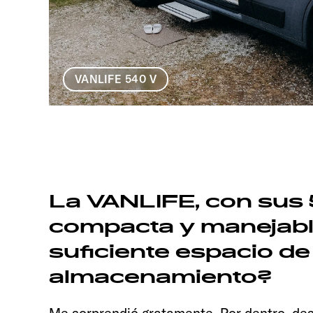
VANLIFE 540 V
La VANLIFE, con sus 
compacta y manejable
suficiente espacio de
almacenamiento?
Me sorprendió gratamente. Por dentro, des