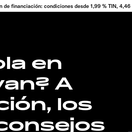
 de financiación: condiciones desde 1,99 % TIN, 4,4
ola en
van? A
ión, los
consejos