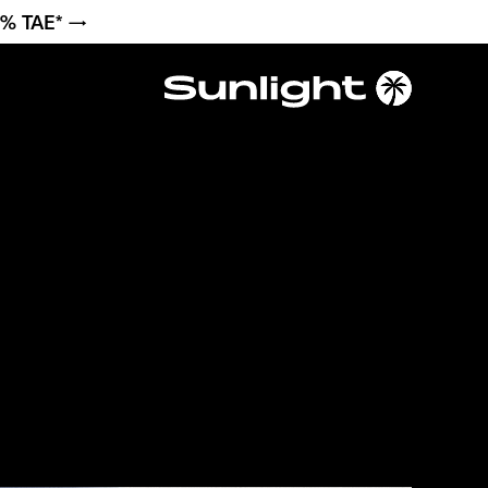
6 % TAE* →