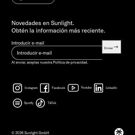
INFORMACIÓN
info@sunlight.de
Novedades en Sunlight.
Obtén la información más reciente.
Introducir e-mail
Enviar
Al enviar, aceptas nuestra
Política de privacidad.
Instagram
Facebook
Youtube
LinkedIn
Spotify
TikTok
© 2026 Sunlight GmbH