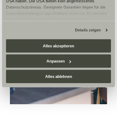
USA haben. Die USA bieten kein angemessenes
Datenschutzniveau. Geeignete Garantien liegen für die
Datenübermittlung in das Drittland nicht vor. Es besteht
ein erhöhtes Risiko für Betroffene, da diesen
möglicherweise keine Rechtsbehelfsmöglichkeiten
Details zeigen
zustehen. Eingesetzte Dienstleister können Daten für
eigene Zwecke verarbeiten und mit anderen Daten
zusammenführen. Weitere Informationen finden Sie hier:
Alles akzeptieren
Datenschutzerklärung
/
Datenschutzerklärung
Sunlight Business
. Akzeptieren Sie oder wählen Sie
Anpassen
einzelne Cookies/Dienste in den Einstellungen aus,
erteilen Sie uns Ihre Einwilligung zur Verarbeitung Ihrer
Daten zu den genannten Zwecken. Die Einwilligung ist
Alles ablehnen
freiwillig, für den Besuch der Website nicht erforderlich
und kann jederzeit über die Einstellungen widerrufen
werden. Klicken Sie auf Ablehnen, werden nur die
notwendigen Cookies auf der Webseite gesetzt, die für
den störungsfreien Betrieb der Webseite und die
Ermöglichung der Seitennavigation erforderlich sind.