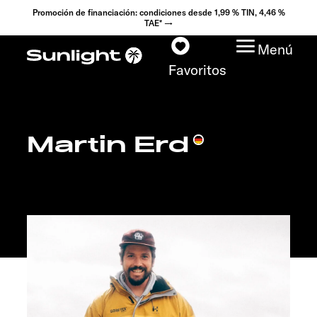
Promoción de financiación: condiciones desde 1,99 % TIN, 4,46 %
TAE* →
Menú
Favoritos
Martin Erd
Modelos
Configurador
Encuentra tu Sunlight
Búsqueda de
concesionarios
Descubrir