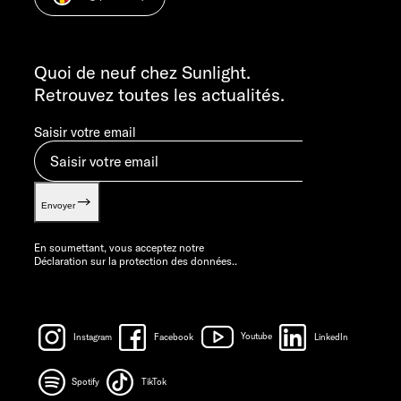
Informations sur le poids.
LE VENDREDI : 7H30 - 12H00
INFORMATION
info@sunlight.de
Quoi de neuf chez Sunlight.
Retrouvez toutes les actualités.
Saisir votre email
Envoyer
En soumettant, vous acceptez notre
Déclaration sur la protection des données.
.
Instagram
Facebook
Youtube
LinkedIn
Spotify
TikTok