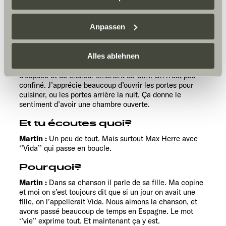
Qu’est-ce que tu apprécies
Datenschutzerklärung
/
Datenschutzerklärung
encore chez Cliff?
Sunlight Business
. Akzeptieren Sie oder wählen Sie
Anpassen
einzelne Cookies/Dienste in den Einstellungen aus,
Martin :
Je peux emmener tout mon équipement sans
erteilen Sie uns Ihre Einwilligung zur Verarbeitung Ihrer
problème, me garer directement sur le site, et je n’ai pas
Daten zu den genannten Zwecken. Die Einwilligung ist
besoin de me soucier de trouver un restaurant. J’aime
Alles ablehnen
bien cuisiner. Ce qui est bien aussi, c’est que beaucoup
freiwillig, für den Besuch der Website nicht erforderlich
d’espace et de chaleur émanent du Cliff. On n’est pas
und kann jederzeit über die Einstellungen widerrufen
confiné. J’apprécie beaucoup d’ouvrir les portes pour
werden. Klicken Sie auf Ablehnen, werden nur die
cuisiner, ou les portes arrière la nuit. Ça donne le
sentiment d’avoir une chambre ouverte.
notwendigen Cookies auf der Webseite gesetzt, die für
den störungsfreien Betrieb der Webseite und die
Et tu écoutes quoi?
Ermöglichung der Seitennavigation erforderlich sind.
Martin :
Un peu de tout. Mais surtout Max Herre avec
‘’Vida’’ qui passe en boucle.
Pourquoi?
Martin :
Dans sa chanson il parle de sa fille. Ma copine
et moi on s’est toujours dit que si un jour on avait une
fille, on l’appellerait Vida. Nous aimons la chanson, et
avons passé beaucoup de temps en Espagne. Le mot
‘’vie’’ exprime tout. Et maintenant ça y est.