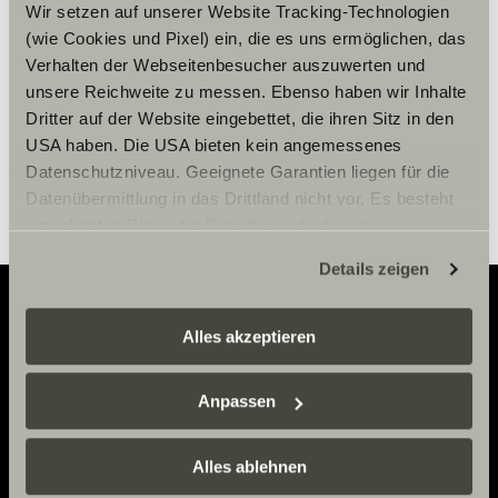
Wir setzen auf unserer Website Tracking-Technologien
(wie Cookies und Pixel) ein, die es uns ermöglichen, das
Cookie Settings
Verhalten der Webseitenbesucher auszuwerten und
unsere Reichweite zu messen. Ebenso haben wir Inhalte
Dritter auf der Website eingebettet, die ihren Sitz in den
USA haben. Die USA bieten kein angemessenes
Datenschutzniveau. Geeignete Garantien liegen für die
Datenübermittlung in das Drittland nicht vor. Es besteht
ein erhöhtes Risiko für Betroffene, da diesen
möglicherweise keine Rechtsbehelfsmöglichkeiten
Details zeigen
zustehen. Eingesetzte Dienstleister können Daten für
eigene Zwecke verarbeiten und mit anderen Daten
zusammenführen. Weitere Informationen finden Sie hier:
Alles akzeptieren
Adventure
Datenschutzerklärung
/
Datenschutzerklärung
Sunlight Business
. Akzeptieren Sie oder wählen Sie
Now.
Anpassen
einzelne Cookies/Dienste in den Einstellungen aus,
erteilen Sie uns Ihre Einwilligung zur Verarbeitung Ihrer
Daten zu den genannten Zwecken. Die Einwilligung ist
Alles ablehnen
freiwillig, für den Besuch der Website nicht erforderlich
OTA YHTEYTTÄ