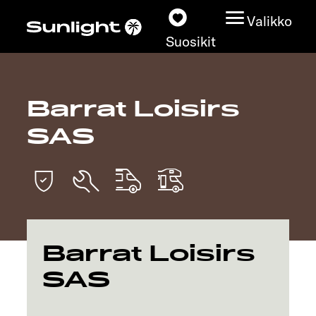
Valikko
Suosikit
Barrat Loisirs
Matkailuautot
SAS
Konfiguraattori
Löydä oma Sunlightisi
Kauppiashaku
Barrat Loisirs
Tutustu
SAS
Lisätietoja