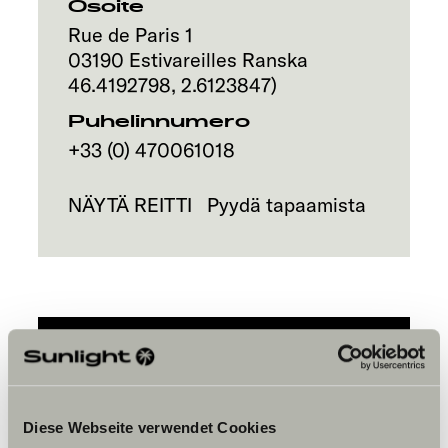
Osoite
Rue de Paris 1
03190
Estivareilles
Ranska
46.4192798
,
2.6123847
)
Puhelinnumero
+33 (0) 470061018
NÄYTÄ REITTI
Pyydä tapaamista
Please accept marketing-
cookies to use this function.
Diese Webseite verwendet Cookies