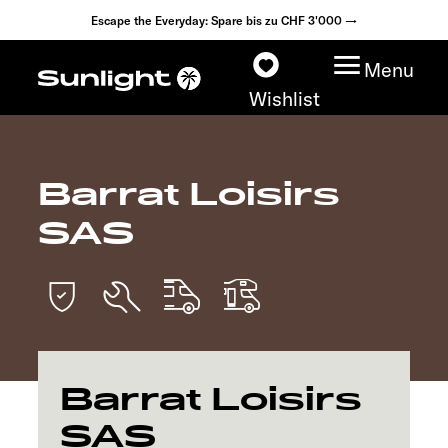
Escape the Everyday: Spare bis zu CHF 3'000 →
Menu
Wishlist
Barrat Loisirs
Modelle
SAS
Konfigurator
Fahrzeugfinder
Händlersuche
Barrat Loisirs
Explore
SAS