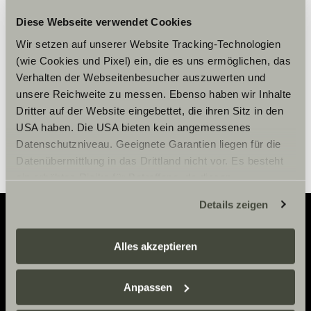
Cookies, um die Inhalte zu sehen.
Diese Webseite verwendet Cookies
Wir setzen auf unserer Website Tracking-Technologien
(wie Cookies und Pixel) ein, die es uns ermöglichen, das
Cookie-Einstellungen
Verhalten der Webseitenbesucher auszuwerten und
unsere Reichweite zu messen. Ebenso haben wir Inhalte
Dritter auf der Website eingebettet, die ihren Sitz in den
USA haben. Die USA bieten kein angemessenes
Datenschutzniveau. Geeignete Garantien liegen für die
Datenübermittlung in das Drittland nicht vor. Es besteht
ein erhöhtes Risiko für Betroffene, da diesen
möglicherweise keine Rechtsbehelfsmöglichkeiten
Details zeigen
zustehen. Eingesetzte Dienstleister können Daten für
eigene Zwecke verarbeiten und mit anderen Daten
zusammenführen. Weitere Informationen finden Sie hier:
Alles akzeptieren
Adventure
Datenschutzerklärung
/
Datenschutzerklärung
Now.
Sunlight Business
. Akzeptieren Sie oder wählen Sie
Anpassen
einzelne Cookies/Dienste in den Einstellungen aus,
erteilen Sie uns Ihre Einwilligung zur Verarbeitung Ihrer