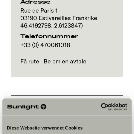
Adresse
Rue de Paris 1
03190
Estivareilles
Frankrike
46.4192798
,
2.6123847
)
Telefonnummer
+33 (0) 470061018
Få rute
Be om en avtale
Vennligst aksepter
markedsføringscookies for å se
Diese Webseite verwendet Cookies
innholdet.