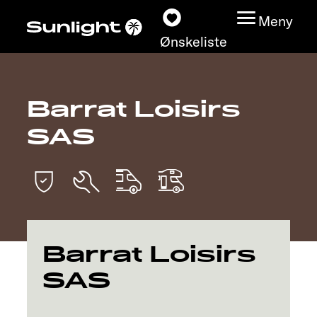
Meny
Ønskeliste
Barrat Loisirs
Modeller
SAS
Konfigurator
Finn din Sunlight
Finn forhandler
Barrat Loisirs
Oppdage
SAS
Service