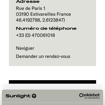
Service
Adresse
Rue de Paris 1
03190
Estivareilles
France
46.4192798
,
2.6123847
)
Numéro de téléphone
+33 (0) 470061018
Naviguer
Demander un rendez-vous
Veuillez accepter les cookies pour