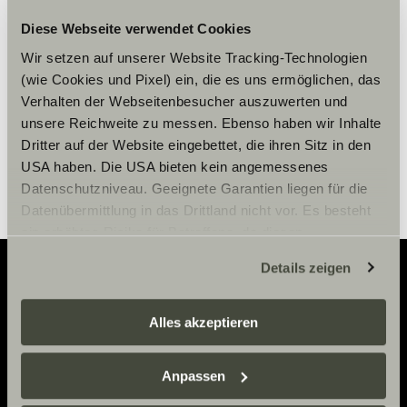
afficher le contenu.
Diese Webseite verwendet Cookies
Wir setzen auf unserer Website Tracking-Technologien
Paramètre des cookies
(wie Cookies und Pixel) ein, die es uns ermöglichen, das
Verhalten der Webseitenbesucher auszuwerten und
unsere Reichweite zu messen. Ebenso haben wir Inhalte
Dritter auf der Website eingebettet, die ihren Sitz in den
USA haben. Die USA bieten kein angemessenes
Datenschutzniveau. Geeignete Garantien liegen für die
Datenübermittlung in das Drittland nicht vor. Es besteht
ein erhöhtes Risiko für Betroffene, da diesen
möglicherweise keine Rechtsbehelfsmöglichkeiten
Details zeigen
zustehen. Eingesetzte Dienstleister können Daten für
eigene Zwecke verarbeiten und mit anderen Daten
Adventure
zusammenführen. Weitere Informationen finden Sie hier:
Alles akzeptieren
Datenschutzerklärung
/
Datenschutzerklärung
Now.
Sunlight Business
. Akzeptieren Sie oder wählen Sie
Anpassen
einzelne Cookies/Dienste in den Einstellungen aus,
erteilen Sie uns Ihre Einwilligung zur Verarbeitung Ihrer