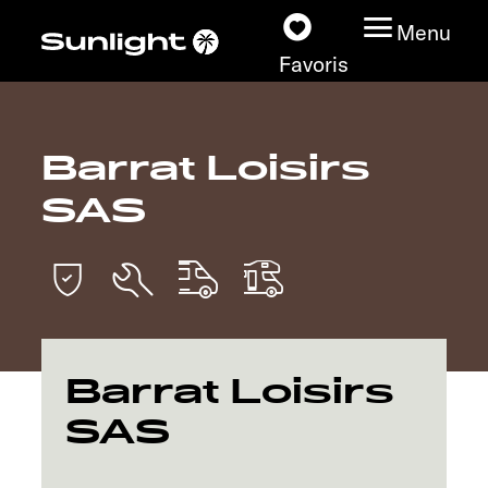
Menu
Favoris
Barrat Loisirs
Nos modèles
SAS
Configurateur
Recherchez votre
Sunlight
Nos concessionnaires
Barrat Loisirs
SAS
Découvrir