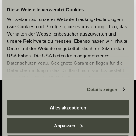
afficher le contenu.
Diese Webseite verwendet Cookies
Wir setzen auf unserer Website Tracking-Technologien
Paramètre des cookies
(wie Cookies und Pixel) ein, die es uns ermöglichen, das
Verhalten der Webseitenbesucher auszuwerten und
unsere Reichweite zu messen. Ebenso haben wir Inhalte
Dritter auf der Website eingebettet, die ihren Sitz in den
USA haben. Die USA bieten kein angemessenes
Datenschutzniveau. Geeignete Garantien liegen für die
Datenübermittlung in das Drittland nicht vor. Es besteht
ein erhöhtes Risiko für Betroffene, da diesen
möglicherweise keine Rechtsbehelfsmöglichkeiten
Details zeigen
zustehen. Eingesetzte Dienstleister können Daten für
eigene Zwecke verarbeiten und mit anderen Daten
Adventure
zusammenführen. Weitere Informationen finden Sie hier:
Alles akzeptieren
Datenschutzerklärung
/
Datenschutzerklärung
Now.
Sunlight Business
. Akzeptieren Sie oder wählen Sie
Anpassen
einzelne Cookies/Dienste in den Einstellungen aus,
erteilen Sie uns Ihre Einwilligung zur Verarbeitung Ihrer