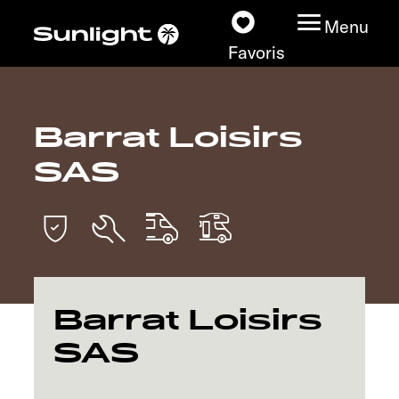
Menu
Favoris
Barrat Loisirs
Nos modèles
SAS
Configurateur
Recherchez votre
Sunlight
Nos concessionnaires
Barrat Loisirs
SAS
Découvrir