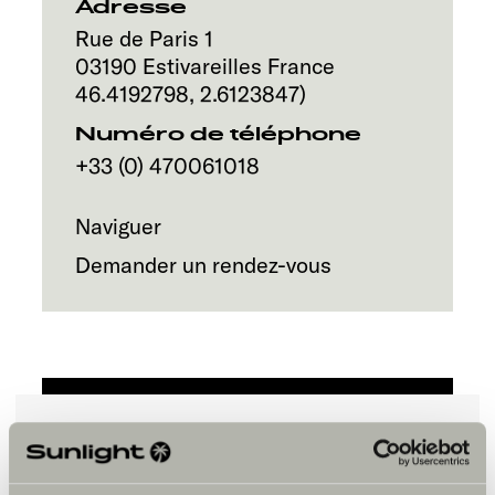
Service
Adresse
Rue de Paris 1
03190
Estivareilles
France
46.4192798
,
2.6123847
)
Numéro de téléphone
+33 (0) 470061018
Naviguer
Demander un rendez-vous
Veuillez accepter les cookies pour