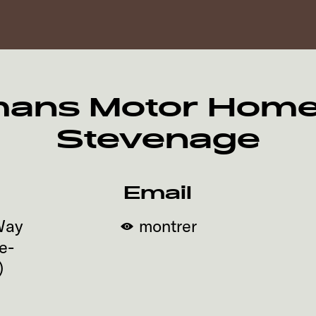
ns Motor Homes
Stevenage
Email
Way
montrer
e-
)