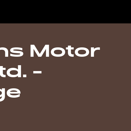
s Motor
d. -
ge