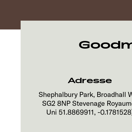
Goodma
Adresse
Shephalbury Park, Broadhall 
SG2 8NP
Stevenage
Royaum
Uni
51.8869911
,
-0.1781528