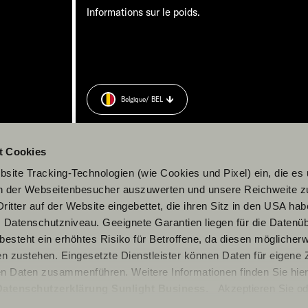
Informations sur le poids.
Belgique
/ BEL
t Cookies
site Tracking-Technologien (wie Cookies und Pixel) ein, die es
en der Webseitenbesucher auszuwerten und unsere Reichweite 
ritter auf der Website eingebettet, die ihren Sitz in den USA ha
Datenschutzniveau. Geeignete Garantien liegen für die Datenüb
s besteht ein erhöhtes Risiko für Betroffene, da diesen möglicher
n zustehen. Eingesetzte Dienstleister können Daten für eigene
en Daten zusammenführen. Weitere Informationen finden Sie hier
Datenschutzerklärung Sunlight Business
. Akzeptieren Sie od
© 2026 Sunlight GmbH
n den Einstellungen aus, erteilen Sie uns Ihre Einwilligung zur Ve