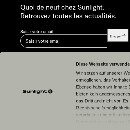
Quoi de neuf chez Sunlight.
Retrouvez toutes les actualités.
Saisir votre email
Envoyer
En soumettant, vous acceptez notre
Déclaration sur la protection des données.
.
Diese Webseite verwende
Wir setzen auf unserer Web
ermöglichen, das Verhalt
Ebenso haben wir Inhalte D
bieten kein angemessenes 
Nos partenaires
das Drittland nicht vor. E
Rechtsbehelfsmöglichkeite
verarbeiten und mit ander
Datenschutzerklärung
/
einzelne Cookies/Dienste i