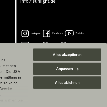
info@sunlight.de
Instagram
Facebook
Youtube
LinkedIn
Spotify
TikTok
Alles akzeptieren
 uns
zu messen.
Anpassen
ben. Die USA
ermittlung in
Alles ablehnen
weise keine
 Zwecke
:
er wählen Sie
rarbeitung Ihrer