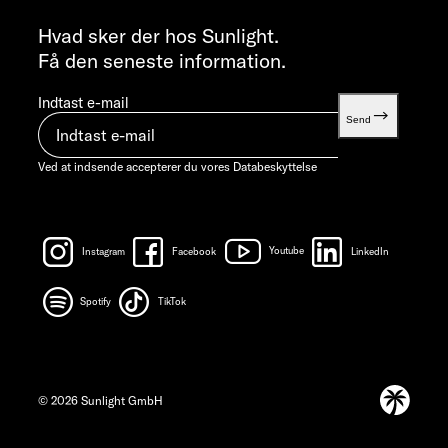
INFORMATION
info@sunlight.de
Hvad sker der hos Sunlight.
Få den seneste information.
Indtast e-mail
Send
Ved at indsende accepterer du vores
Databeskyttelse
Instagram
Facebook
Youtube
LinkedIn
Spotify
TikTok
© 2026 Sunlight GmbH