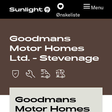
Menu
Ønskeliste
Goodmans
Modeller
Motor Homes
Konfigurator
Ltd. - Stevenage
Find din Sunlight
Find forhandler
Oplev
Goodmans
Motor Homes
Service