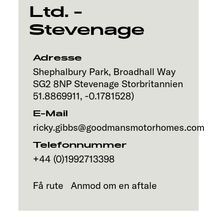
Ltd. -
Stevenage
Adresse
Shephalbury Park, Broadhall Way
SG2 8NP
Stevenage
Storbritannien
51.8869911
,
-0.1781528
)
E-Mail
ricky.gibbs@goodmansmotorhomes.com
Telefonnummer
+44 (0)1992713398
Få rute
Anmod om en aftale