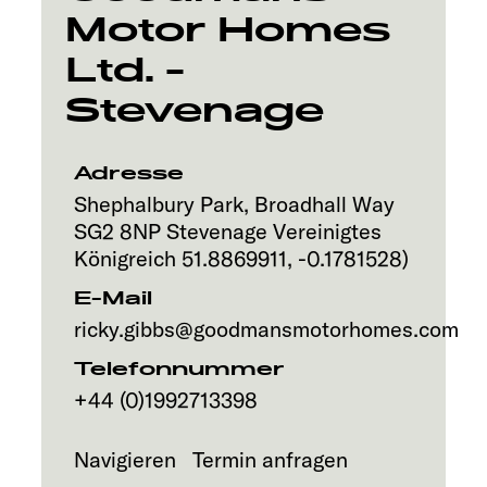
Motor Homes
Explore
Ltd. -
Service
Stevenage
Adresse
Shephalbury Park, Broadhall Way
SG2 8NP
Stevenage
Vereinigtes
Königreich
51.8869911
,
-0.1781528
)
E-Mail
ricky.gibbs@goodmansmotorhomes.com
Telefonnummer
+44 (0)1992713398
Navigieren
Termin anfragen