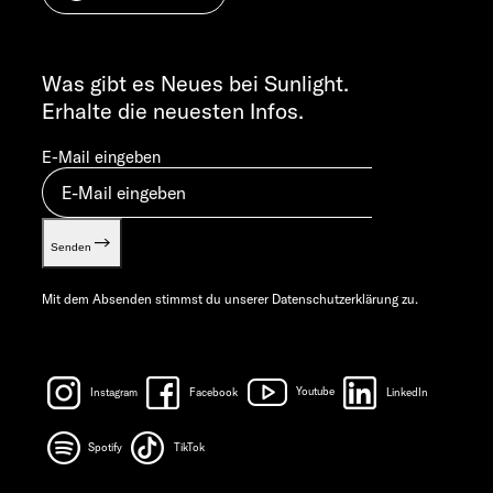
Cookie Consent
ALLGEMEINE ANFRAGEN
Verwertungsnachweis
info@sunlight.de
Was gibt es Neues bei Sunlight.
Gewichts­informationen
Erhalte die neuesten Infos.
Let’s play!
E-Mail eingeben
Senden
Mit dem Absenden stimmst du unserer
Datenschutzerklärung
zu.
Instagram
Facebook
Youtube
LinkedIn
Spotify
TikTok