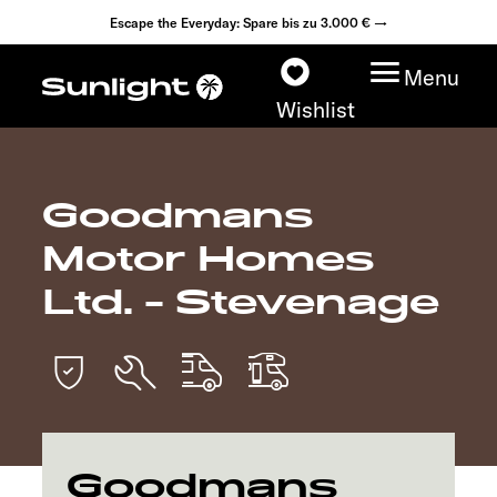
Escape the Everyday: Spare bis zu 3.000 € →
Menu
Wishlist
Goodmans
Modelle
Motor Homes
Konfigurator
Ltd. - Stevenage
Fahrzeugfinder
Fahrzeugbörse
Händlersuche
Goodmans