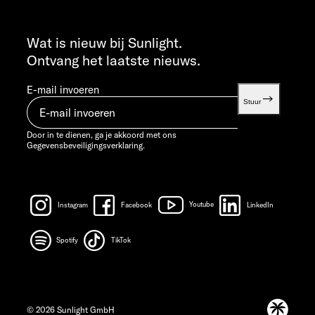
INFO SERVICE
info@sunlight.de
Wat is nieuw bij Sunlight.
Ontvang het laatste nieuws.
E-mail invoeren
Stuur
Door in te dienen, ga je akkoord met ons
Gegevensbeveiligingsverklaring.
Instagram
Facebook
Youtube
LinkedIn
Spotify
TikTok
© 2026 Sunlight GmbH