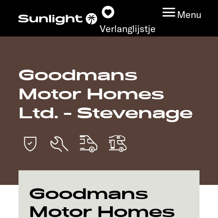
Menu
Verlanglijstje
Goodmans
Modeloverzicht
Motor Homes
Configurator
Ltd. - Stevenage
Vind jouw Sunlight
Vind jouw dealer
Ontdek
Goodmans
Motor Homes
Service