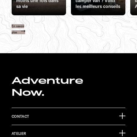
moins une fois dans
camper van ? Voici
l
sa vie
les meilleurs conseils
En savoir
plus
Adventure
Now.
CONTACT
Sunlight GmbH
ATELIER
Ölmühlestraße 6