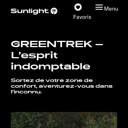
Menu
Favoris
GREENTREK –
Nos modèles
L’esprit
Configurateur
indomptable
Recherchez votre
Sortez de votre zone de
Sunlight
confort, aventurez-vous dans
l’inconnu.
Nos concessionnaires
Découvrir