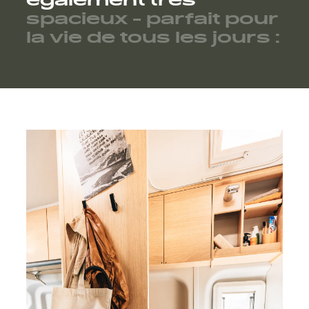
également
très
spacieux
-
parfait
pour
la
vie
de
tous
les
jours
: