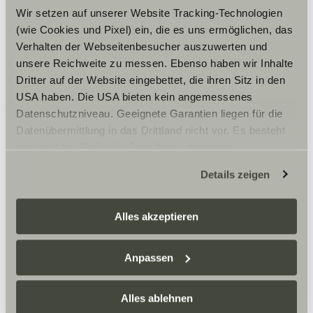
Wir setzen auf unserer Website Tracking-Technologien
(wie Cookies und Pixel) ein, die es uns ermöglichen, das
Verhalten der Webseitenbesucher auszuwerten und
unsere Reichweite zu messen. Ebenso haben wir Inhalte
Dritter auf der Website eingebettet, die ihren Sitz in den
USA haben. Die USA bieten kein angemessenes
Datenschutzniveau. Geeignete Garantien liegen für die
Datenübermittlung in das Drittland nicht vor. Es besteht
ein erhöhtes Risiko für Betroffene, da diesen
möglicherweise keine Rechtsbehelfsmöglichkeiten
Details zeigen
zustehen. Eingesetzte Dienstleister können Daten für
eigene Zwecke verarbeiten und mit anderen Daten
Equipé de baies à cadres et de joues arrière
zusammenführen. Weitere Informationen finden Sie hier:
Alles akzeptieren
élargies, le Greentrek propose une grande
Datenschutzerklärung
/
Datenschutzerklärung
surface de couchage de 2 mètres.
Sunlight Business
. Akzeptieren Sie oder wählen Sie
Anpassen
einzelne Cookies/Dienste in den Einstellungen aus,
erteilen Sie uns Ihre Einwilligung zur Verarbeitung Ihrer
Comme tous les CLIFF 4×4, il est parfaitement
Daten zu den genannten Zwecken. Die Einwilligung ist
adapté aux grands gabarits grâce à sa
hauteur
Alles ablehnen
intérieure de 1,99 m !