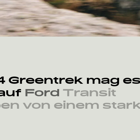
4
Greentrek
mag
e
auf
Ford
Transit
ben
von
einem
star