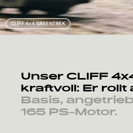
CLIFF 4×4 GREENTREK
Unser
CLIFF
4x
kraftvoll:
Er
rollt
Basis,
angetrie
165
PS-Motor.