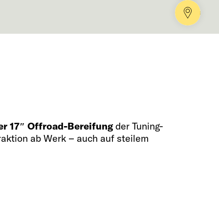
Händle
er 17″ Offroad-Bereifung
der Tuning-
Traktion ab Werk – auch auf steilem