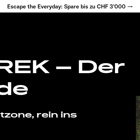
Escape the Everyday: Spare bis zu CHF 3'000 →
EK – Der
lde
zone, rein ins