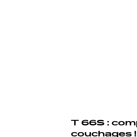
T 66S : comp
couchages !