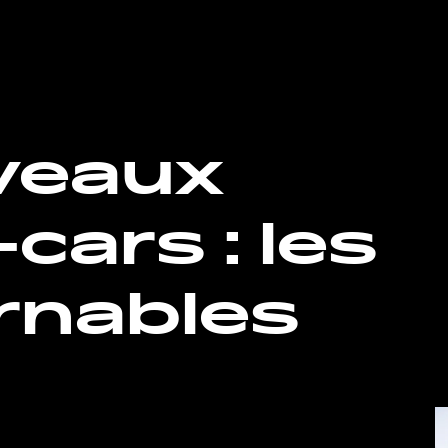
veaux
ars : les
rnables