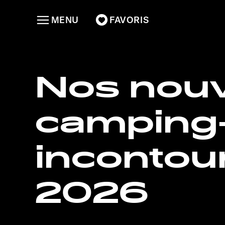
MENU
FAVORIS
Nos nou
camping-c
incontou
2026