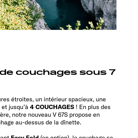
s de couchages sous 7
es étroites, un intérieur spacieux, une
 et jusqu’à
4 COUCHAGES
! En plus des
rière, notre nouveau V 67S propose en
chage au-dessus de la dînette.
vant
Easy Fold
(en option), le couchage se