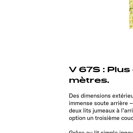
V 67S : Plu
mètres.
Des dimensions extérieur
immense soute arrière –
deux lits jumeaux à l’ar
option un troisième cou
Grâce au lit simple inno