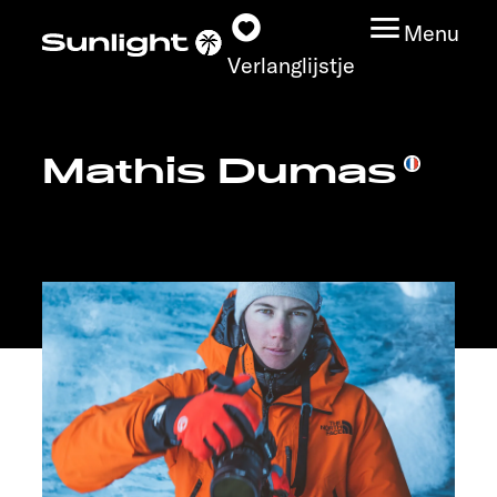
Menu
Verlanglijstje
Mathis Dumas
Modeloverzicht
Configurator
Vind jouw Sunlight
Vind jouw dealer
Ontdek
Service