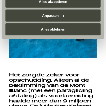
zusammenführen. Weitere Informationen finden Sie hier:
Alles akzeptieren
Datenschutzerklärung
/
Datenschutzerklärung
Sunlight Business
. Akzeptieren Sie oder wählen Sie
Anpassen
einzelne Cookies/Dienste in den Einstellungen aus,
erteilen Sie uns Ihre Einwilligung zur Verarbeitung Ihrer
Daten zu den genannten Zwecken. Die Einwilligung ist
Alles ablehnen
freiwillig, für den Besuch der Website nicht erforderlich
und kann jederzeit über die Einstellungen widerrufen
werden. Klicken Sie auf Ablehnen, werden nur die
notwendigen Cookies auf der Webseite gesetzt, die für
den störungsfreien Betrieb der Webseite und die
Ermöglichung der Seitennavigation erforderlich sind.
Het zorgde zeker voor
opschudding. Alleen al de
beklimming van de Mont
Blanc (met een paragliding-
afdaling) als voorbereiding
haalde meer dan 9 miljoen