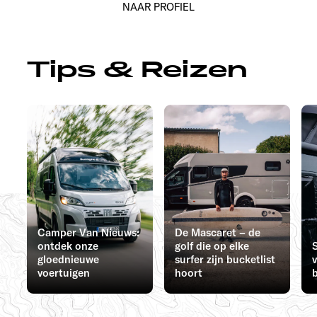
NAAR PROFIEL
Tips & Reizen
Camper Van Nieuws:
De Mascaret – de
ontdek onze
golf die op elke
gloednieuwe
surfer zijn bucketlist
voertuigen
hoort
b