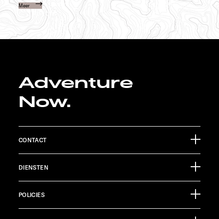
Meer
Adventure
Now.
CONTACT
Sunlight GmbH
DIENSTEN
Ölmühlestraße 6
88299 Leutkirch
Evenementenkalender
Germany
POLICIES
Informatiemateriaal
Pressroom