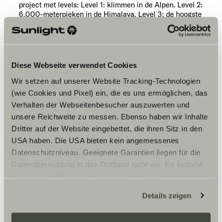
project met levels: Level 1: klimmen in de Alpen. Level 2:
6.000-meterpieken in de Himalaya. Level 3: de hoogste
berg ter wereld. Het was geen spelletje. Het was
ambitieus en professioneel.
Diese Webseite verwendet Cookies
Wir setzen auf unserer Website Tracking-Technologien
(wie Cookies und Pixel) ein, die es uns ermöglichen, das
Verhalten der Webseitenbesucher auszuwerten und
unsere Reichweite zu messen. Ebenso haben wir Inhalte
Dritter auf der Website eingebettet, die ihren Sitz in den
USA haben. Die USA bieten kein angemessenes
Datenschutzniveau. Geeignete Garantien liegen für die
Datenübermittlung in das Drittland nicht vor. Es besteht
ein erhöhtes Risiko für Betroffene, da diesen
möglicherweise keine Rechtsbehelfsmöglichkeiten
Details zeigen
zustehen. Eingesetzte Dienstleister können Daten für
eigene Zwecke verarbeiten und mit anderen Daten