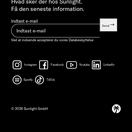
Hvad sker der hos Sunlight.
Få den seneste information.
Indtast e-mail
Send
Ved at indsende accepterer du vores
Databeskyttelse
Instagram
Facebook
Youtube
LinkedIn
Spotify
TikTok
© 2026 Sunlight GmbH