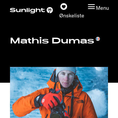
Menu
Ønskeliste
Mathis Dumas
Modeller
Konfigurator
Find din Sunlight
Find forhandler
Oplev
Service