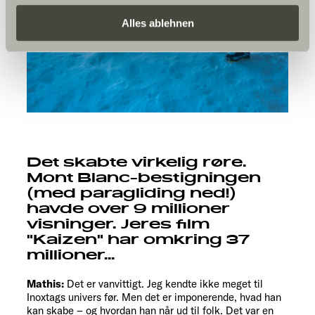
erteilen Sie uns Ihre Einwilligung zur Verarbeitung Ihrer
Daten zu den genannten Zwecken. Die Einwilligung ist
Alles ablehnen
freiwillig, für den Besuch der Website nicht erforderlich
und kann jederzeit über die Einstellungen widerrufen
werden. Klicken Sie auf Ablehnen, werden nur die
notwendigen Cookies auf der Webseite gesetzt, die für
den störungsfreien Betrieb der Webseite und die
Ermöglichung der Seitennavigation erforderlich sind.
Det skabte virkelig røre.
Mont Blanc-bestigningen
(med paragliding ned!)
havde over 9 millioner
visninger. Jeres film
"Kaizen" har omkring 37
millioner...
Mathis:
Det er vanvittigt. Jeg kendte ikke meget til
Inoxtags univers før. Men det er imponerende, hvad han
kan skabe – og hvordan han når ud til folk. Det var en