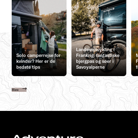
Landevejscykling i
Solo camperrejse for
Frankrig: fantastiske
kvinder? Her er de
bjergpas og søer i
F
bedste tips
Savoyalperne
f
Mere