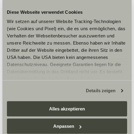
Diese Webseite verwendet Cookies
Wir setzen auf unserer Website Tracking-Technologien
(wie Cookies und Pixel) ein, die es uns ermöglichen, das
Verhalten der Webseitenbesucher auszuwerten und
unsere Reichweite zu messen. Ebenso haben wir Inhalte
Dritter auf der Website eingebettet, die ihren Sitz in den
USA haben. Die USA bieten kein angemessenes
Datenschutzniveau. Geeignete Garantien liegen für die
Datenübermittlung in das Drittland nicht vor. Es besteht
ein erhöhtes Risiko für Betroffene, da diesen
möglicherweise keine Rechtsbehelfsmöglichkeiten
Details zeigen
zustehen. Eingesetzte Dienstleister können Daten für
eigene Zwecke verarbeiten und mit anderen Daten
zusammenführen. Weitere Informationen finden Sie hier:
Alles akzeptieren
Datenschutzerklärung
/
Datenschutzerklärung
Sunlight Business
. Akzeptieren Sie oder wählen Sie
Anpassen
einzelne Cookies/Dienste in den Einstellungen aus,