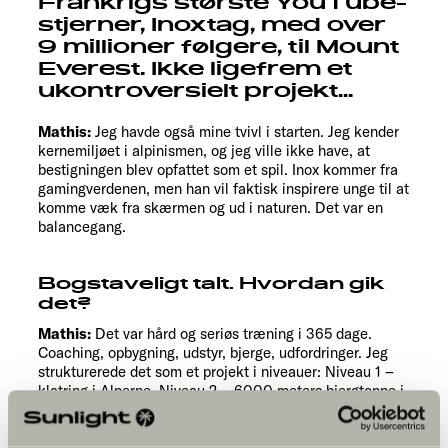
Frankrigs største YouTube-
stjerner, Inoxtag, med over
9 millioner følgere, til Mount
Everest. Ikke ligefrem et
ukontroversielt projekt...
Mathis:
Jeg havde også mine tvivl i starten. Jeg kender
kernemiljøet i alpinismen, og jeg ville ikke have, at
bestigningen blev opfattet som et spil. Inox kommer fra
gamingverdenen, men han vil faktisk inspirere unge til at
komme væk fra skærmen og ud i naturen. Det var en
balancegang.
Bogstaveligt talt. Hvordan gik
det?
Mathis:
Det var hård og seriøs træning i 365 dage.
Coaching, opbygning, udstyr, bjerge, udfordringer. Jeg
strukturerede det som et projekt i niveauer: Niveau 1 –
klatring i Alperne. Niveau 2 – 6000 meters bjergtoppe i
Himalaya. Niveau 3 – verdens højeste bjerg. Det var
ikke et spil. Det var seriøst og professionelt.