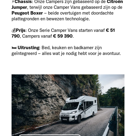
⚡
Chassis
: Onze Campers zijn gebaseerd op de
Citroën
Jumper
, terwijl onze Camper Vans gebaseerd zijn op de
Peugeot Boxer
– beide overtuigen met doordachte
plattegronden en bewezen technologie.
💰
Prijs
: Onze Serie Camper Vans starten vanaf
€ 51
790
, Campers vanaf
€ 59 390
.
🛏
Uitrusting
: Bed, keuken en badkamer zijn
geïntegreerd – alles wat je nodig hebt voor je avontuur.