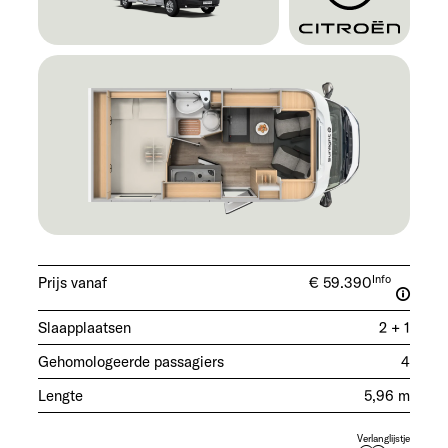
Info
Prijs vanaf
€ 59.390
Slaapplaatsen
2 + 1
Gehomologeerde passagiers
4
Lengte
5,96 m
Verlanglijstje