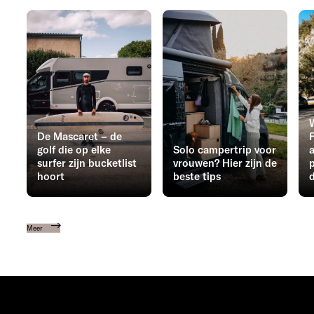
De Mascaret – de
F
golf die op elke
Solo campertrip voor
surfer zijn bucketlist
vrouwen? Hier zijn de
hoort
beste tips
Meer