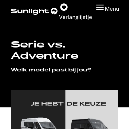
Menu
Verlanglijstje
Serie vs.
Modeloverzicht
Adventure
Configurator
Welk model past bij jou?
Vind jouw Sunlight
Vind jouw dealer
Ontdek
Service