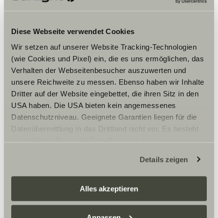
Diese Webseite verwendet Cookies
ROOT
Wir setzen auf unserer Website Tracking-Technologien
CLIFF 540
(wie Cookies und Pixel) ein, die es uns ermöglichen, das
Verhalten der Webseitenbesucher auszuwerten und
unsere Reichweite zu messen. Ebenso haben wir Inhalte
Dritter auf der Website eingebettet, die ihren Sitz in den
USA haben. Die USA bieten kein angemessenes
Datenschutzniveau. Geeignete Garantien liegen für die
Datenübermittlung in das Drittland nicht vor. Es besteht
ein erhöhtes Risiko für Betroffene, da diesen
möglicherweise keine Rechtsbehelfsmöglichkeiten
Details zeigen
zustehen. Eingesetzte Dienstleister können Daten für
eigene Zwecke verarbeiten und mit anderen Daten
zusammenführen. Weitere Informationen finden Sie hier:
Alles akzeptieren
Datenschutzerklärung
/
Datenschutzerklärung
Sunlight Business
. Akzeptieren Sie oder wählen Sie
Anpassen