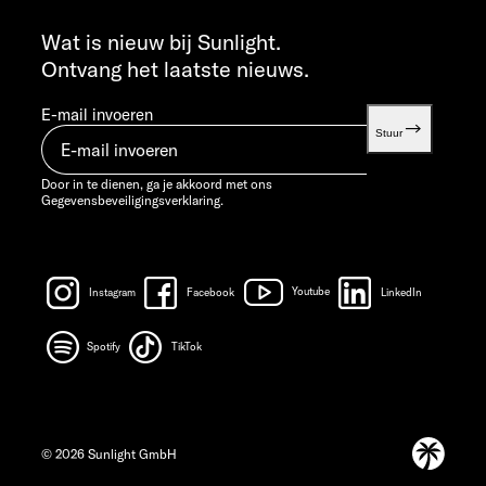
INFO SERVICE
info@sunlight.de
Wat is nieuw bij Sunlight.
Ontvang het laatste nieuws.
E-mail invoeren
Stuur
Door in te dienen, ga je akkoord met ons
Gegevensbeveiligingsverklaring.
Instagram
Facebook
Youtube
LinkedIn
Spotify
TikTok
© 2026 Sunlight GmbH