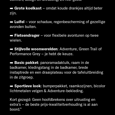
➡️
Grote koelkast
– omdat koude drankjes altijd beter
zijn.
➡️
Luifel
– voor schaduw, regenbescherming of gezellige
avonden buiten.
➡️
Fietsendrager
– voor flexibele avonturen op twee
wielen.
➡️
Stijlvolle
woonwerelden
: Adventure, Green Trail of
Performance Grey – je hebt de keuze.
➡️
Basic pakket
: panoramadakluik, raam in de
badkamer, kledingstang in de badkamer, brede
instaptrede en een draaiplateau voor de tafeluitbreiding
in de zitgroep.
➡️
Sportieve
look
: bumperpakket, raamkozijnen, bicolor
lichtmetalen velgen & Adventure-bekleding.
Kort gezegd: Geen hoofdbrekens over uitrusting en
extra’s – de beste prijs-kwaliteitverhouding is al aan
boord.”