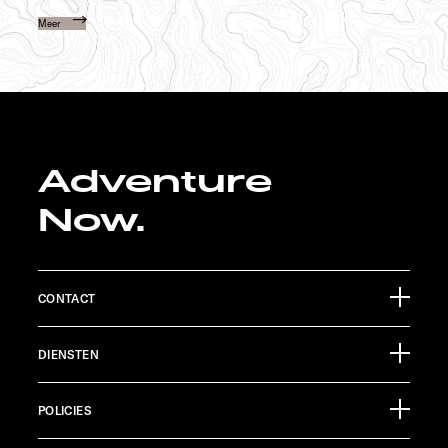
Meer
Adventure
Now.
CONTACT
Sunlight GmbH
DIENSTEN
Ölmühlestraße 6
88299 Leutkirch
Evenementenkalender
Germany
POLICIES
Informatiemateriaal