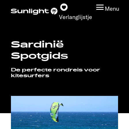
Menu
Verlanglijstje
Sardinië
Modeloverzicht
Spotgids
Configurator
De perfecte rondreis voor
kitesurfers
Vind jouw Sunlight
Vind jouw dealer
Ontdek
Service