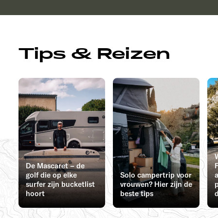
Tips & Reizen
De Mascaret – de
F
golf die op elke
Solo campertrip voor
surfer zijn bucketlist
vrouwen? Hier zijn de
hoort
beste tips