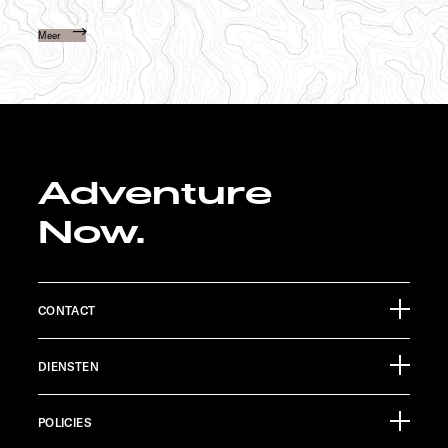
Meer
Adventure
Now.
CONTACT
Sunlight GmbH
DIENSTEN
Ölmühlestraße 6
88299 Leutkirch
Evenementenkalender
Germany
POLICIES
Informatiemateriaal