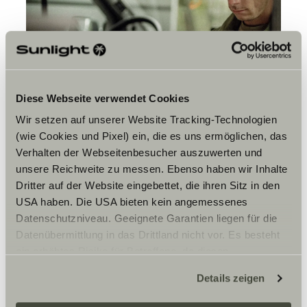
Diese Webseite verwendet Cookies
Wir setzen auf unserer Website Tracking-Technologien
(wie Cookies und Pixel) ein, die es uns ermöglichen, das
Verhalten der Webseitenbesucher auszuwerten und
unsere Reichweite zu messen. Ebenso haben wir Inhalte
Dritter auf der Website eingebettet, die ihren Sitz in den
USA haben. Die USA bieten kein angemessenes
Datenschutzniveau. Geeignete Garantien liegen für die
Datenübermittlung in das Drittland nicht vor. Es besteht
ein erhöhtes Risiko für Betroffene, da diesen
möglicherweise keine Rechtsbehelfsmöglichkeiten
Details zeigen
zustehen. Eingesetzte Dienstleister können Daten für
Hey, we zijn ook blij dat je bij
eigene Zwecke verarbeiten und mit anderen Daten