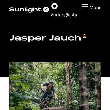
Menu
Verlanglijstje
Jasper Jauch
Modeloverzicht
Configurator
Vind jouw Sunlight
Vind jouw dealer
Ontdek
Service