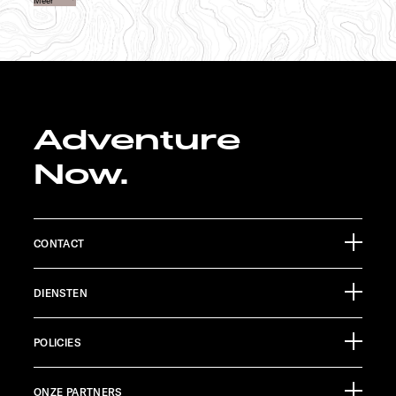
Meer
Adventure
Now.
CONTACT
Sunlight GmbH
DIENSTEN
Ölmühlestraße 6
88299 Leutkirch
Evenementenkalender
Germany
POLICIES
Informatiemateriaal
Pressroom
KLANTENSERVICE
ONZE PARTNERS