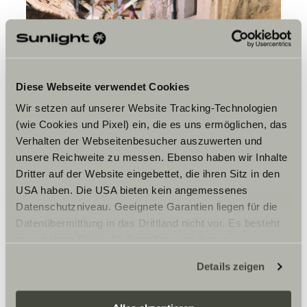
Diese Webseite verwendet Cookies
Wir setzen auf unserer Website Tracking-Technologien
(wie Cookies und Pixel) ein, die es uns ermöglichen, das
Verhalten der Webseitenbesucher auszuwerten und
unsere Reichweite zu messen. Ebenso haben wir Inhalte
Dritter auf der Website eingebettet, die ihren Sitz in den
USA haben. Die USA bieten kein angemessenes
Datenschutzniveau. Geeignete Garantien liegen für die
Datenübermittlung in das Drittland nicht vor. Es besteht
ein erhöhtes Risiko für Betroffene, da diesen
möglicherweise keine Rechtsbehelfsmöglichkeiten
Details zeigen
zustehen. Eingesetzte Dienstleister können Daten für
eigene Zwecke verarbeiten und mit anderen Daten
zusammenführen. Weitere Informationen finden Sie hier: