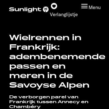
Menu
Verlanglijstje
Wielrennen in
Modeloverzicht
Frankrijk:
Configurator
adembenemende
passen en
Vind jouw Sunlight
meren in de
Vind jouw dealer
Savoyse Alpen
Ontdek
De verborgen parel van
Frankrijk tussen Annecy en
Service
Chambéry