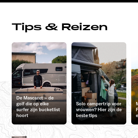
Tips & Reizen
De Mascaret – de
golf die op elke
Solo campertrip voor
surfer zijn bucketlist
vrouwen? Hier zijn de
F
hoort
beste tips