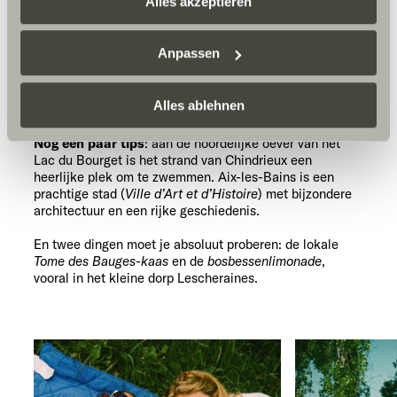
Smaken van de regio:
Alles akzeptieren
meren en bergen, kaas en
Datenschutzerklärung
/
Datenschutzerklärung
limonade
Sunlight Business
. Akzeptieren Sie oder wählen Sie
Anpassen
einzelne Cookies/Dienste in den Einstellungen aus,
Wat deze regio zo bijzonder maakt, is de combinatie van
erteilen Sie uns Ihre Einwilligung zur Verarbeitung Ihrer
bergen en meren, de ontspannen sfeer, de verborgen
Daten zu den genannten Zwecken. Die Einwilligung ist
Alles ablehnen
plekjes en het gevoel van rust dat overal aanwezig is.
freiwillig, für den Besuch der Website nicht erforderlich
Nog een paar tips
: aan de noordelijke oever van het
und kann jederzeit über die Einstellungen widerrufen
Lac du Bourget is het strand van Chindrieux een
werden. Klicken Sie auf Ablehnen, werden nur die
heerlijke plek om te zwemmen. Aix-les-Bains is een
notwendigen Cookies auf der Webseite gesetzt, die für
prachtige stad (
Ville d’Art et d’Histoire
) met bijzondere
architectuur en een rijke geschiedenis.
den störungsfreien Betrieb der Webseite und die
Ermöglichung der Seitennavigation erforderlich sind.
En twee dingen moet je absoluut proberen: de lokale
Tome des Bauges-kaas
en de
bosbessenlimonade
,
vooral in het kleine dorp Lescheraines.