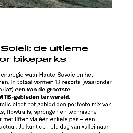
Soleil: de ultieme
oor bikeparks
grensregio waar Haute-Savoie en het
n. In totaal vormen 12 resorts (waaronder
oriaz)
een van de grootste
MTB-gebieden ter wereld
.
ails biedt het gebied een perfecte mix van
s, flowtrails, sprongen en technische
ar met liften via één enkele pas – een
ctuur. Je kunt de hele dag van vallei naar