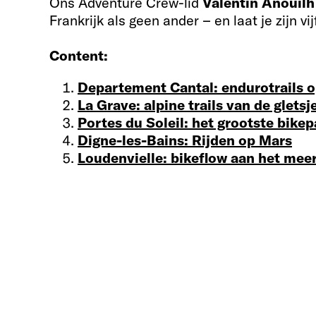
Ons Adventure Crew-lid
Valentin Anouilh
Frankrijk als geen ander – en laat je zijn vij
Content:
Departement Cantal: endurotrails o
La Grave: alpine trails van de gletsj
Portes du Soleil: het grootste bike
Digne-les-Bains: Rijden op Mars
Loudenvielle: bikeflow aan het mee