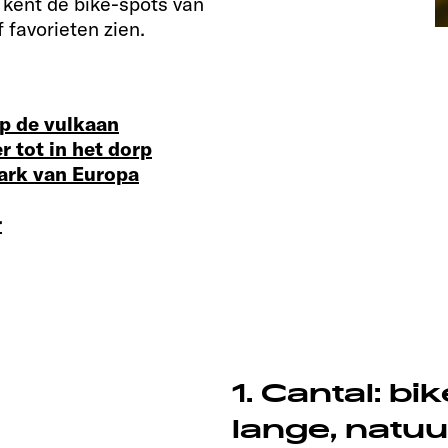
kent de bike-spots van
f favorieten zien.
p de vulkaan
er tot in het dorp
park van Europa
r
1. Cantal: b
lange, natuu