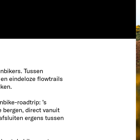
inbikers. Tussen
en eindeloze flowtrails
aken.
bike-roadtrip: ’s
 bergen, direct vanuit
afsluiten ergens tussen