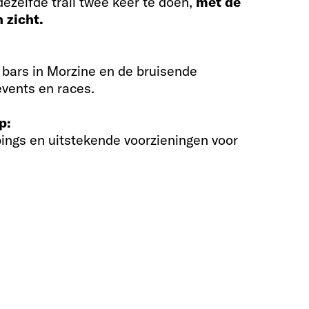
 dezelfde trail twee keer te doen,
met de
 zicht.
 bars in Morzine en de bruisende
events en races.
p:
pings en uitstekende voorzieningen voor