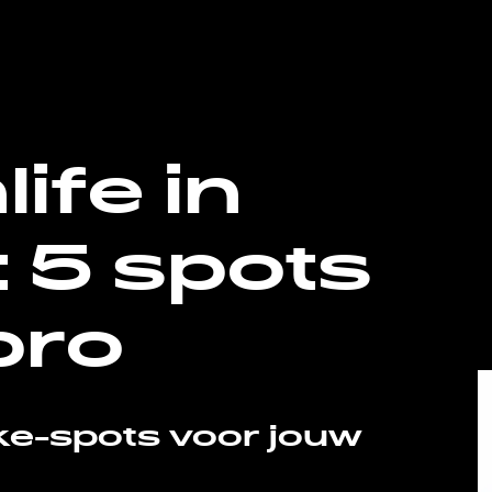
ife in
: 5 spots
pro
ke-spots voor jouw