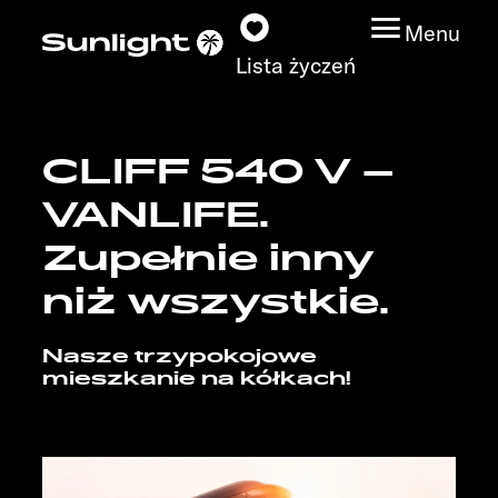
Menu
Lista życzeń
CLIFF 540 V –
Modele
VANLIFE.
Wyszukiwarka
Zupełnie inny
pojazdów
niż wszystkie.
Wyszukiwanie
Nasze trzypokojowe
dystrybutorów
mieszkanie na kółkach!
Badać
Praca