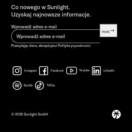
info@sunlight.de
Co nowego w Sunlight.
Uzyskaj najnowsze informacje.
Wprowadź adres e-mail
Wyślij
Przesyłając dane, akceptujesz
Polityka prywatności
.
Instagram
Facebook
Youtube
LinkedIn
Spotify
TikTok
© 2026 Sunlight GmbH