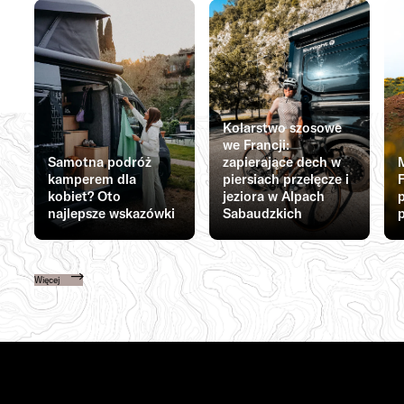
Kolarstwo szosowe
we Francji:
Samotna podróż
zapierające dech w
kamperem dla
piersiach przełęcze i
F
kobiet? Oto
jeziora w Alpach
najlepsze wskazówki
Sabaudzkich
p
Więcej