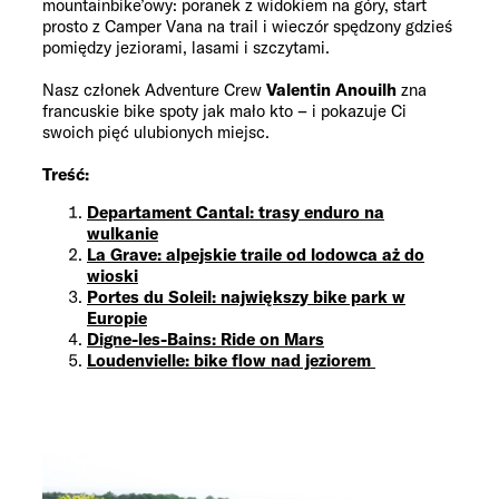
mountainbike’owy: poranek z widokiem na góry, start
prosto z Camper Vana na trail i wieczór spędzony gdzieś
pomiędzy jeziorami, lasami i szczytami.
Nasz członek Adventure Crew
Valentin Anouilh
zna
francuskie bike spoty jak mało kto – i pokazuje Ci
swoich pięć ulubionych miejsc.
Treść:
Departament Cantal: trasy enduro na
wulkanie
La Grave: alpejskie traile od lodowca aż do
wioski
Portes du Soleil: największy bike park w
Europie
Digne-les-Bains: Ride on Mars
Loudenvielle: bike flow nad jeziorem