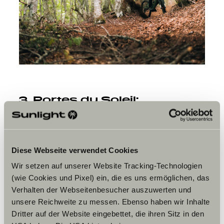
3. Portes du Soleil:
najlepszy plac zabaw bike
parków
Portes du Soleil to region przygraniczny, gdzie Haute-
Diese Webseite verwendet Cookies
Savoie spotyka się z kantonem Valais. Łącznie 12
ośrodków (w tym Morzine, Les Gets i Avoriaz) tworzy
Wir setzen auf unserer Website Tracking-Technologien
jeden z
największych obszarów MTB na świecie
.
(wie Cookies und Pixel) ein, die es uns ermöglichen, das
600 kilometrów tras oferuje idealne połączenie zjazdów
Verhalten der Webseitenbesucher auszuwerten und
Pucharu Świata, flow traili, skoków i technicznych linii.
unsere Reichweite zu messen. Ebenso haben wir Inhalte
Wszystko dostępne jest dzięki wyciągom na jednym
Dritter auf der Website eingebettet, die ihren Sitz in den
karnecie – infrastruktura robi ogromne wrażenie.