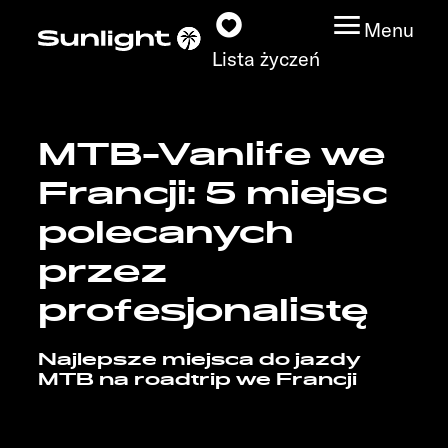
Menu
Lista życzeń
MTB-Vanlife we
Modele
Francji: 5 miejsc
Wyszukiwarka
polecanych
pojazdów
przez
Wyszukiwanie
profesjonalistę
dystrybutorów
Najlepsze miejsca do jazdy
Badać
MTB na roadtrip we Francji
Praca