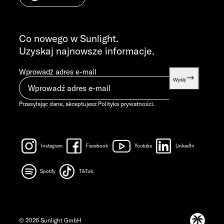
PYTANIA OGÓLNE
info@sunlight.de
Co nowego w Sunlight.
Uzyskaj najnowsze informacje.
Wprowadź adres e-mail
Wyślij
Przesyłając dane, akceptujesz
Polityka prywatności
.
Instagram
Facebook
Youtube
LinkedIn
Spotify
TikTok
© 2026 Sunlight GmbH