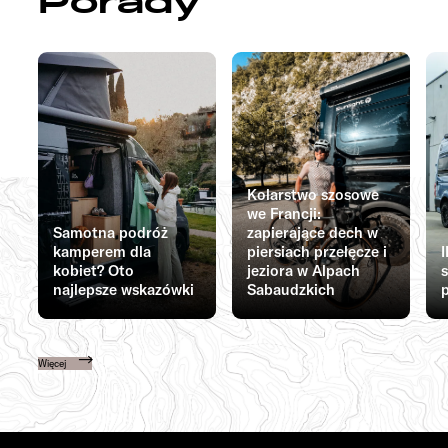
Porady
Kolarstwo szosowe
we Francji:
Samotna podróż
zapierające dech w
kamperem dla
piersiach przełęcze i
kobiet? Oto
jeziora w Alpach
najlepsze wskazówki
Sabaudzkich
Więcej