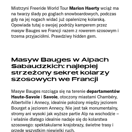
Mistrzyni Freeride World Tour
Marion Haerty
wciąż ma
na twarzy ślady po goglach snowboardowych, podczas
gdy na jej nogach widać już opaleniznę kolarską.
Opowiada tutaj o swojej podróży kamperem przez
masyw Bauges we Francji razem z rowerem szosowym i
trzema przyjaciółmi. Prawdziwy hidden gem.
Masyw Bauges w Alpach
Sabaudzkich: najlepiej
strzeżony sekret kolarzy
szosowych we Francji
Masyw Bauges rozciąga się na terenie
departamentów
Haute-Savoie
i
Savoie
, otoczony miastami Chambéry,
Albertville i Annecy, idealnie położony między jeziorem
Bourget a jeziorem Annecy. Nie jest tak monumentalny,
stromy ani wysoki jak wyższe partie Alp na wschodzie –
i właśnie dlatego idealnie nadaje się do kolarstwa
szosowego: spektakularne krajobrazy, świetne trasy i
przede wszystkim niewielki ruch.