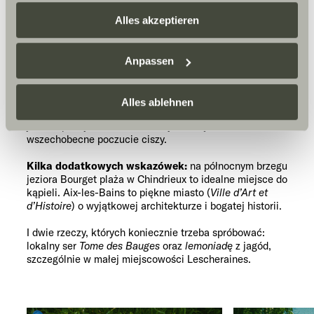
eigene Zwecke verarbeiten und mit anderen Daten
zusammenführen. Weitere Informationen finden Sie hier:
Alles akzeptieren
Datenschutzerklärung
/
Datenschutzerklärung
Sunlight Business
. Akzeptieren Sie oder wählen Sie
Anpassen
Smaki regionu: jeziora i
einzelne Cookies/Dienste in den Einstellungen aus,
góry, ser i lemoniada
erteilen Sie uns Ihre Einwilligung zur Verarbeitung Ihrer
Daten zu den genannten Zwecken. Die Einwilligung ist
Alles ablehnen
To, co czyni ten region wyjątkowym, to połączenie gór i
freiwillig, für den Besuch der Website nicht erforderlich
jezior, spokojna atmosfera, ukryte zakątki i
und kann jederzeit über die Einstellungen widerrufen
wszechobecne poczucie ciszy.
werden. Klicken Sie auf Ablehnen, werden nur die
Kilka dodatkowych wskazówek:
na północnym brzegu
notwendigen Cookies auf der Webseite gesetzt, die für
jeziora Bourget plaża w Chindrieux to idealne miejsce do
den störungsfreien Betrieb der Webseite und die
kąpieli. Aix-les-Bains to piękne miasto (
Ville d’Art et
Ermöglichung der Seitennavigation erforderlich sind.
d’Histoire
) o wyjątkowej architekturze i bogatej historii.
I dwie rzeczy, których koniecznie trzeba spróbować:
lokalny ser
Tome des Bauges
oraz
lemoniadę
z jagód,
szczególnie w małej miejscowości Lescheraines.