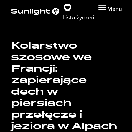
Menu
Lista życzeń
Kolarstwo
Modele
szosowe we
Wyszukiwarka
Francji:
pojazdów
zapierające
Wyszukiwanie
dech w
dystrybutorów
piersiach
Badać
przełęcze i
jeziora w Alpach
Praca