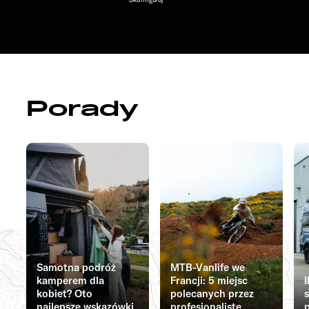
Porady
Samotna podróż
MTB-Vanlife we
kamperem dla
Francji: 5 miejsc
kobiet? Oto
polecanych przez
najlepsze wskazówki
profesjonalistę