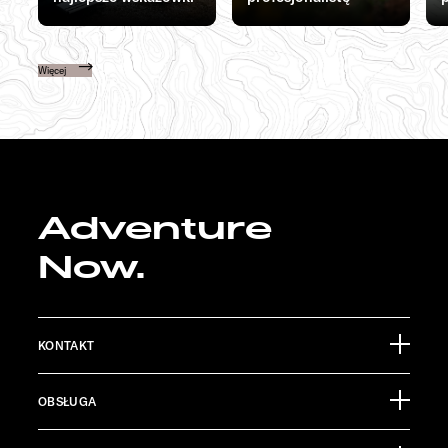
Więcej
Adventure
Now.
KONTAKT
Sunlight GmbH
OBSŁUGA
Ölmühlestraße 6
88299 Leutkirch
Materiały informacyjne