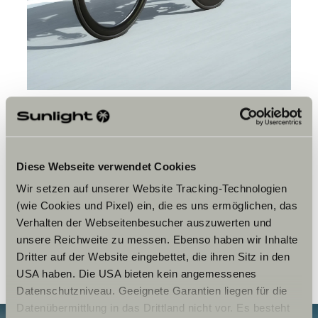
V roce 2024 jsi dojela z
Merana na Mont Blanc na
Diese Webseite verwendet Cookies
silničním kole…
Wir setzen auf unserer Website Tracking-Technologien
Elisa:
Přesně tak – za pět dní. Potom jsme vystoupali na
(wie Cookies und Pixel) ein, die es uns ermöglichen, das
vrchol a z výšky 4 809 metrů jsme se spustili zpět do
Verhalten der Webseitenbesucher auszuwerten und
údolí. Byl to neskutečný zážitek – a můj první filmový
unsere Reichweite zu messen. Ebenso haben wir Inhalte
projekt. Vznikl z toho 25minutový dokument „A Journey 2
Mont Blanc“.
Dritter auf der Website eingebettet, die ihren Sitz in den
USA haben. Die USA bieten kein angemessenes
Datenschutzniveau. Geeignete Garantien liegen für die
Datenübermittlung in das Drittland nicht vor. Es besteht