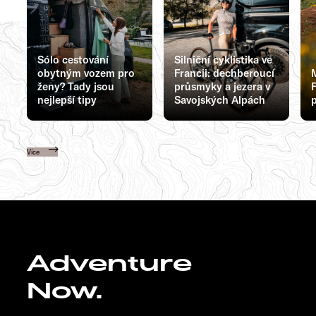
Sólo cestování
Silniční cyklistika ve
obytným vozem pro
Francii: dechberoucí
ženy? Tady jsou
průsmyky a jezera v
F
nejlepší tipy
Savojských Alpách
p
Více
Adventure
Now.