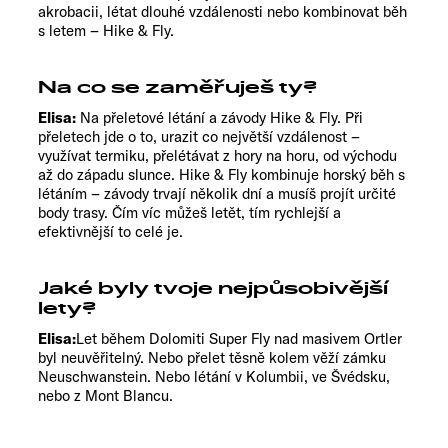
akrobacii, létat dlouhé vzdálenosti nebo kombinovat běh
s letem – Hike & Fly.
Na co se zaměřuješ ty?
Elisa:
Na přeletové létání a závody Hike & Fly. Při
přeletech jde o to, urazit co největší vzdálenost –
využívat termiku, přelétávat z hory na horu, od východu
až do západu slunce. Hike & Fly kombinuje horský běh s
létáním – závody trvají několik dní a musíš projít určité
body trasy. Čím víc můžeš letět, tím rychlejší a
efektivnější to celé je.
Jaké byly tvoje nejpůsobivější
lety?
Elisa:
Let během Dolomiti Super Fly nad masivem Ortler
byl neuvěřitelný. Nebo přelet těsně kolem věží zámku
Neuschwanstein. Nebo létání v Kolumbii, ve Švédsku,
nebo z Mont Blancu.