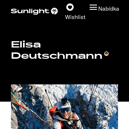
Nabídka
Wishlist
Elisa
Modely
Deutschmann
Vyhledávač vozidel
Vyhledávač prodejců
Prozkoumat
Servis