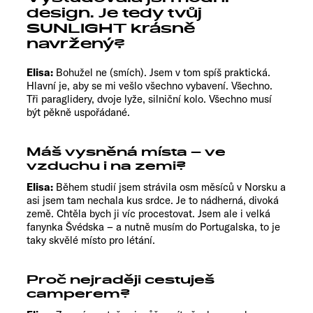
design. Je tedy tvůj
SUNLIGHT krásně
navržený?
Elisa:
Bohužel ne (smích). Jsem v tom spíš praktická.
Hlavní je, aby se mi vešlo všechno vybavení. Všechno.
Tři paraglidery, dvoje lyže, silniční kolo. Všechno musí
být pěkně uspořádané.
Máš vysněná místa – ve
vzduchu i na zemi?
Elisa:
Během studií jsem strávila osm měsíců v Norsku a
asi jsem tam nechala kus srdce. Je to nádherná, divoká
země. Chtěla bych ji víc procestovat. Jsem ale i velká
fanynka Švédska – a nutně musím do Portugalska, to je
taky skvělé místo pro létání.
Proč nejraději cestuješ
camperem?