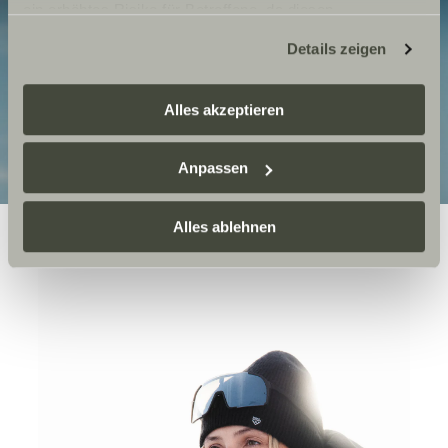
ein erhöhtes Risiko für Betroffene, da diesen
möglicherweise keine Rechtsbehelfsmöglichkeiten
Details zeigen
zustehen. Eingesetzte Dienstleister können Daten für
eigene Zwecke verarbeiten und mit anderen Daten
zusammenführen. Weitere Informationen finden Sie hier:
Alles akzeptieren
Datenschutzerklärung
/
Datenschutzerklärung
Sunlight Business
. Akzeptieren Sie oder wählen Sie
Anpassen
einzelne Cookies/Dienste in den Einstellungen aus,
erteilen Sie uns Ihre Einwilligung zur Verarbeitung Ihrer
Daten zu den genannten Zwecken. Die Einwilligung ist
Alles ablehnen
freiwillig, für den Besuch der Website nicht erforderlich
und kann jederzeit über die Einstellungen widerrufen
werden. Klicken Sie auf Ablehnen, werden nur die
notwendigen Cookies auf der Webseite gesetzt, die für
den störungsfreien Betrieb der Webseite und die
Ermöglichung der Seitennavigation erforderlich sind.