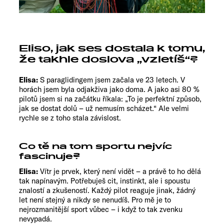
Eliso, jak ses dostala k tomu,
že takhle doslova „vzletíš“?
Elisa:
S paraglidingem jsem začala ve 23 letech. V
horách jsem byla odjakživa jako doma. A jako asi 80 %
pilotů jsem si na začátku říkala: „To je perfektní způsob,
jak se dostat dolů – už nemusím scházet.“ Ale velmi
rychle se z toho stala závislost.
Co tě na tom sportu nejvíc
fascinuje?
Elisa:
Vítr je prvek, který není vidět – a právě to ho dělá
tak napínavým. Potřebuješ cit, instinkt, ale i spoustu
znalostí a zkušeností. Každý pilot reaguje jinak, žádný
let není stejný a nikdy se nenudíš. Pro mě je to
nejrozmanitější sport vůbec – i když to tak zvenku
nevypadá.