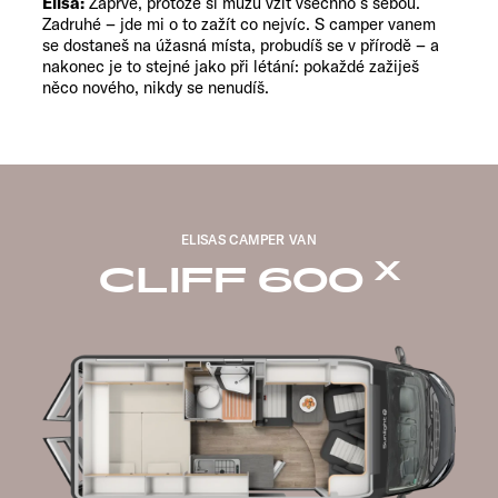
Elisa:
Zaprvé, protože si můžu vzít všechno s sebou.
Zadruhé – jde mi o to zažít co nejvíc. S camper vanem
se dostaneš na úžasná místa, probudíš se v přírodě – a
nakonec je to stejné jako při létání: pokaždé zažiješ
něco nového, nikdy se nenudíš.
ELISAS CAMPER VAN
X
CLIFF 600