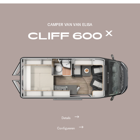
CAMPER VAN VAN ELISA
X
CLIFF 600
Details
Configureren