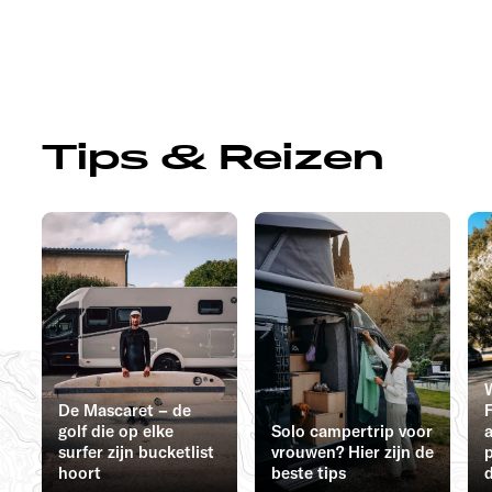
Tips & Reizen
De Mascaret – de
F
golf die op elke
Solo campertrip voor
surfer zijn bucketlist
vrouwen? Hier zijn de
hoort
beste tips