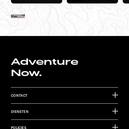
Meer
Adventure
Now.
CONTACT
Sunlight GmbH
DIENSTEN
Ölmühlestraße 6
88299 Leutkirch
Evenementenkalender
Germany
POLICIES