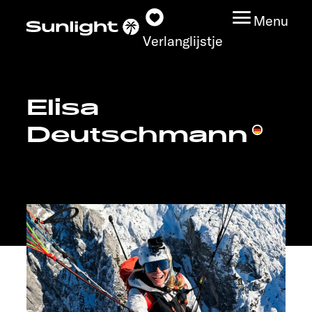
Menu
Verlanglijstje
Elisa
Modeloverzicht
Deutschmann
Configurator
Vind jouw Sunlight
Vind jouw dealer
Ontdek
Service