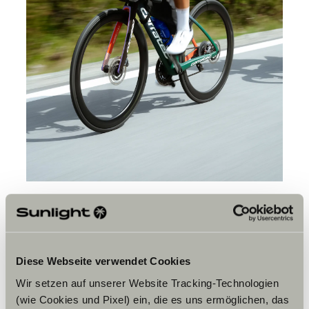
In 2024 nam je je racefiets
(en je paraglider) en fietste
van Merano naar Mont
Diese Webseite verwendet Cookies
Blanc…
Wir setzen auf unserer Website Tracking-Technologien
(wie Cookies und Pixel) ein, die es uns ermöglichen, das
Elisa:
Ja, dat deden we. Het duurde vijf dagen. We