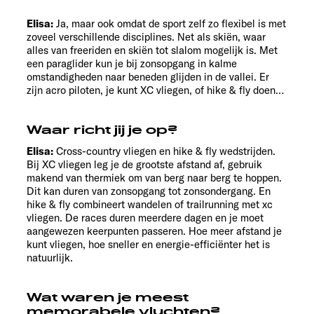
Elisa:
Ja, maar ook omdat de sport zelf zo flexibel is met
zoveel verschillende disciplines. Net als skiën, waar
alles van freeriden en skiën tot slalom mogelijk is. Met
een paraglider kun je bij zonsopgang in kalme
omstandigheden naar beneden glijden in de vallei. Er
zijn acro piloten, je kunt XC vliegen, of hike & fly doen…
Waar richt jij je op?
Elisa:
Cross-country vliegen en hike & fly wedstrijden.
Bij XC vliegen leg je de grootste afstand af, gebruik
makend van thermiek om van berg naar berg te hoppen.
Dit kan duren van zonsopgang tot zonsondergang. En
hike & fly combineert wandelen of trailrunning met xc
vliegen. De races duren meerdere dagen en je moet
aangewezen keerpunten passeren. Hoe meer afstand je
kunt vliegen, hoe sneller en energie-efficiënter het is
natuurlijk.
Wat waren je meest
memorabele vluchten?