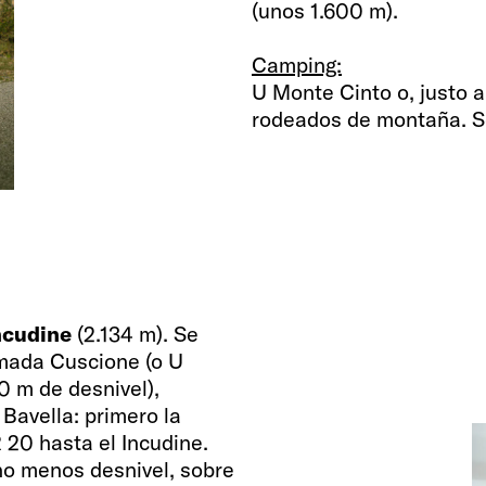
(unos 1.600 m).
Camping:
U Monte Cinto o, justo a
rodeados de montaña. So
ncudine
(2.134 m). Se
mada Cuscione (o U
0 m de desnivel),
avella: primero la
 20 hasta el Incudine.
o menos desnivel, sobre