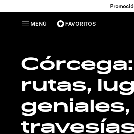
Promoción
MENÚ
FAVORITOS
Córcega:
rutas, lu
geniales,
travesía