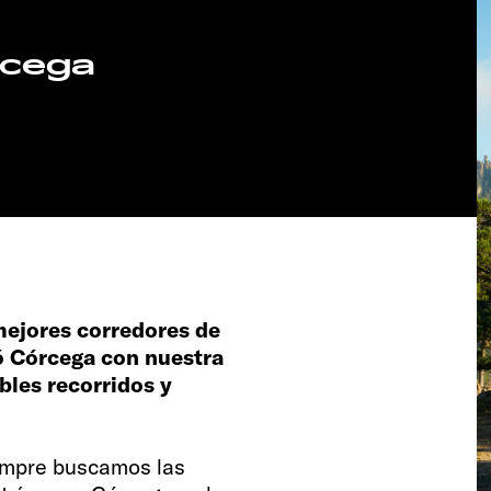
rcega
mejores corredores de
ró Córcega con nuestra
bles recorridos y
empre buscamos las