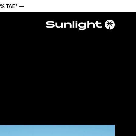
6 % TAE* →