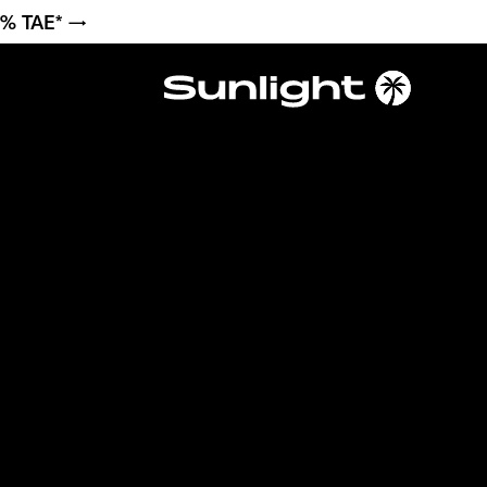
6 % TAE* →