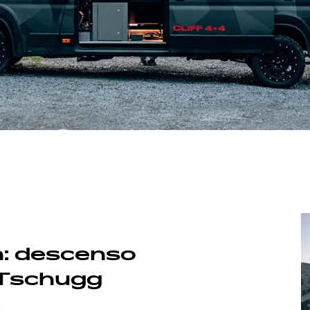
n: descenso
 Tschugg