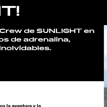
T!
e Crew de SUNLIGHT en
nos de adrenalina,
nolvidables.
 la aventura y la