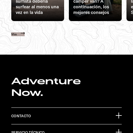
surfista debería
camper van? A
surfear al menos una
continuación, los
e
vez en la vida
mejores consejos
Más
Adventure
Now.
CONTACTO
Sunlight GmbH
SERVICIO TÉCNICO