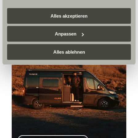
eigene Zwecke verarbeiten und mit anderen Daten
zusammenführen. Weitere Informationen finden Sie hier:
Alles akzeptieren
Datenschutzerklärung
/
Datenschutzerklärung
Sunlight Business
. Akzeptieren Sie oder wählen Sie
Anpassen
einzelne Cookies/Dienste in den Einstellungen aus,
erteilen Sie uns Ihre Einwilligung zur Verarbeitung Ihrer
Daten zu den genannten Zwecken. Die Einwilligung ist
Alles ablehnen
freiwillig, für den Besuch der Website nicht erforderlich
und kann jederzeit über die Einstellungen widerrufen
werden. Klicken Sie auf Ablehnen, werden nur die
notwendigen Cookies auf der Webseite gesetzt, die für
den störungsfreien Betrieb der Webseite und die
Ermöglichung der Seitennavigation erforderlich sind.