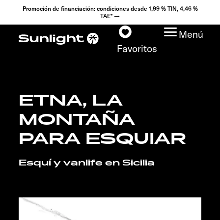
Promoción de financiación: condiciones desde 1,99 % TIN, 4,46 %
TAE* →
Menú
Favoritos
ETNA, LA
Modelos
MONTAÑA
Configurador
PARA ESQUIAR
Encuentra tu Sunlight
Esquí y vanlife en Sicilia
Búsqueda de
concesionarios
Descubrir