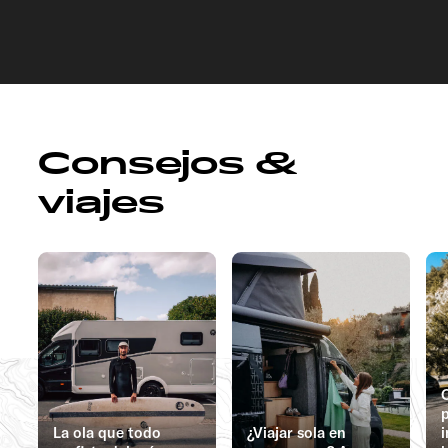
Consejos &
viajes
C
La ola que todo
¿Viajar sola en