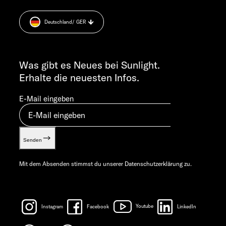
+49 7562 9870
Datenschutzerklärung
MO-DO 7:30 – 12:00 UND 13:00 – 16:00 UHR
Deutschland
/ GER
Sicherheitshinweis
FR 7:30 – 12:00 UHR
Cookie Consent
ALLGEMEINE ANFRAGEN
Verwertungsnachweis
info@sunlight.de
Was gibt es Neues bei Sunlight.
Gewichts­informationen
Erhalte die neuesten Infos.
Let’s play!
E-Mail eingeben
Senden
Mit dem Absenden stimmst du unserer
Datenschutzerklärung
zu.
Instagram
Facebook
Youtube
LinkedIn