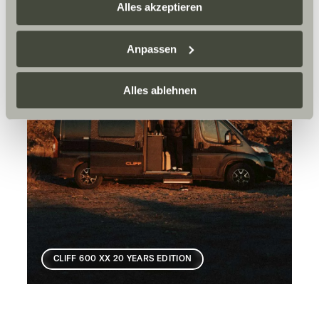
zusammenführen. Weitere Informationen finden Sie hier:
Alles akzeptieren
Datenschutzerklärung
/
Datenschutzerklärung
Sunlight Business
. Akzeptieren Sie oder wählen Sie
Anpassen
einzelne Cookies/Dienste in den Einstellungen aus,
erteilen Sie uns Ihre Einwilligung zur Verarbeitung Ihrer
Daten zu den genannten Zwecken. Die Einwilligung ist
Alles ablehnen
freiwillig, für den Besuch der Website nicht erforderlich
und kann jederzeit über die Einstellungen widerrufen
werden. Klicken Sie auf Ablehnen, werden nur die
notwendigen Cookies auf der Webseite gesetzt, die für
den störungsfreien Betrieb der Webseite und die
Ermöglichung der Seitennavigation erforderlich sind.
CLIFF 600 XX 20 YEARS EDITION