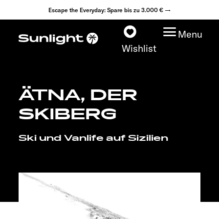
Escape the Everyday: Spare bis zu 3.000 € →
Menu
Wishlist
ÄTNA, DER
Modelle
SKIBERG
Konfigurator
Ski und Vanlife auf Sizilien
Fahrzeugfinder
Fahrzeugbörse
Händlersuche