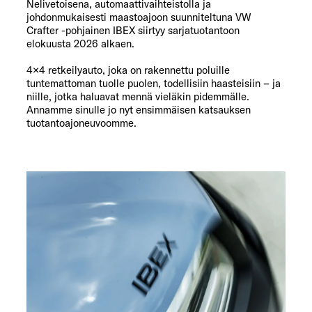
Nelivetoisena, automaattivaihteistolla ja
johdonmukaisesti maastoajoon suunniteltuna VW
Crafter -pohjainen IBEX siirtyy sarjatuotantoon
elokuusta 2026 alkaen.
4×4 retkeilyauto, joka on rakennettu poluille
tuntemattoman tuolle puolen, todellisiin haasteisiin – ja
niille, jotka haluavat mennä vieläkin pidemmälle.
Annamme sinulle jo nyt ensimmäisen katsauksen
tuotantoajoneuvoomme.