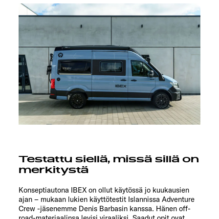
Testattu siellä, missä sillä on
merkitystä
Konseptiautona IBEX on ollut käytössä jo kuukausien
ajan – mukaan lukien käyttötestit Islannissa Adventure
Crew -jäsenemme
Denis Barbasin
kanssa. Hänen off-
road-materiaalinsa levisi viraaliksi. Saadut opit ovat