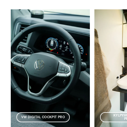
KYLPYH
VW DIGITAL COCKPIT PRO
P