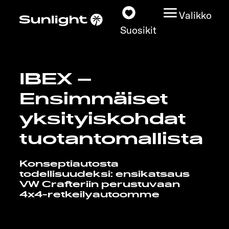
Valikko
Suosikit
IBEX –
Matkailuautot
Ensimmäiset
Konfiguraattori
yksityiskohdat
tuotantomallista
Löydä oma Sunlightisi
Konseptiautosta
Kauppiashaku
todellisuudeksi: ensikatsaus
VW Crafteriin perustuvaan
Tutustu
4x4-retkeilyautoomme
Lisätietoja