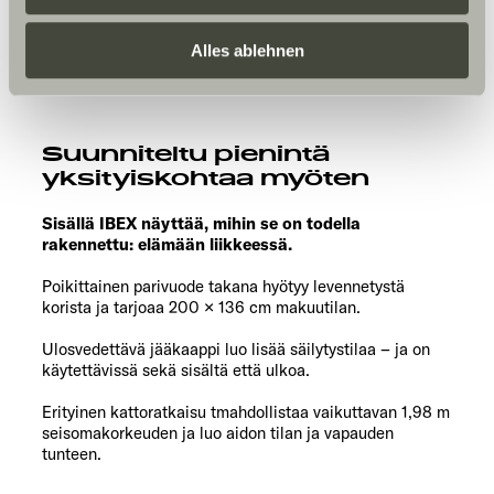
erteilen Sie uns Ihre Einwilligung zur Verarbeitung Ihrer
Daten zu den genannten Zwecken. Die Einwilligung ist
Alles ablehnen
freiwillig, für den Besuch der Website nicht erforderlich
und kann jederzeit über die Einstellungen widerrufen
werden. Klicken Sie auf Ablehnen, werden nur die
Suunniteltu pienintä
notwendigen Cookies auf der Webseite gesetzt, die für
yksityiskohtaa myöten
den störungsfreien Betrieb der Webseite und die
Ermöglichung der Seitennavigation erforderlich sind.
Sisällä IBEX näyttää, mihin se on todella
rakennettu: elämään liikkeessä.
Poikittainen parivuode takana hyötyy levennetystä
korista ja tarjoaa 200 × 136 cm makuutilan.
Ulosvedettävä jääkaappi luo lisää säilytystilaa – ja on
käytettävissä sekä sisältä että ulkoa.
Erityinen kattoratkaisu tmahdollistaa vaikuttavan 1,98 m
seisomakorkeuden ja luo aidon tilan ja vapauden
tunteen.