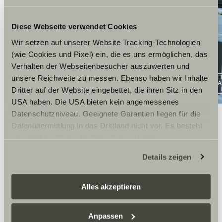
Diese Webseite verwendet Cookies
Wir setzen auf unserer Website Tracking-Technologien
(wie Cookies und Pixel) ein, die es uns ermöglichen, das
Verhalten der Webseitenbesucher auszuwerten und
KOROTE
unsere Reichweite zu messen. Ebenso haben wir Inhalte
OSITTA
18” MAASTORENKAAT
Dritter auf der Website eingebettet, die ihren Sitz in den
USA haben. Die USA bieten kein angemessenes
Datenschutzniveau. Geeignete Garantien liegen für die
Datenübermittlung in das Drittland nicht vor. Es besteht
ein erhöhtes Risiko für Betroffene, da diesen
möglicherweise keine Rechtsbehelfsmöglichkeiten
Details zeigen
zustehen. Eingesetzte Dienstleister können Daten für
eigene Zwecke verarbeiten und mit anderen Daten
zusammenführen. Weitere Informationen finden Sie hier:
Alles akzeptieren
Datenschutzerklärung
/
Datenschutzerklärung
Sunlight Business
. Akzeptieren Sie oder wählen Sie
Anpassen
einzelne Cookies/Dienste in den Einstellungen aus,