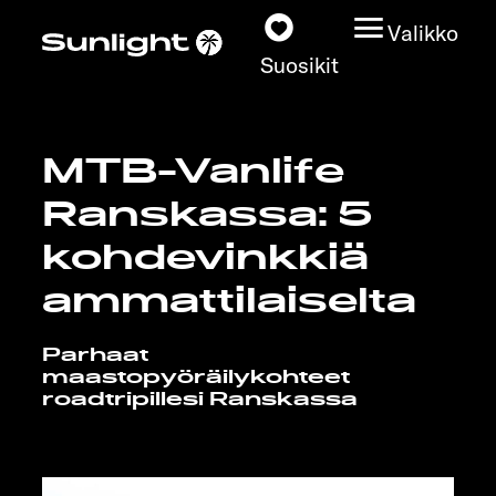
Valikko
Suosikit
MTB-Vanlife
Matkailuautot
Ranskassa: 5
Konfiguraattori
kohdevinkkiä
ammattilaiselta
Löydä oma Sunlightisi
Parhaat
Kauppiashaku
maastopyöräilykohteet
roadtripillesi Ranskassa
Tutustu
Lisätietoja