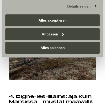
Täysin varusteltuja leirintäalueita ja erinomainen
möglicherweise keine Rechtsbehelfsmöglichkeiten
infrastruktuuri ajoneuvomatkailuun.
Details zeigen
zustehen. Eingesetzte Dienstleister können Daten für
eigene Zwecke verarbeiten und mit anderen Daten
zusammenführen. Weitere Informationen finden Sie hier:
Alles akzeptieren
Datenschutzerklärung
/
Datenschutzerklärung
Sunlight Business
. Akzeptieren Sie oder wählen Sie
Anpassen
einzelne Cookies/Dienste in den Einstellungen aus,
erteilen Sie uns Ihre Einwilligung zur Verarbeitung Ihrer
Daten zu den genannten Zwecken. Die Einwilligung ist
Alles ablehnen
freiwillig, für den Besuch der Website nicht erforderlich
und kann jederzeit über die Einstellungen widerrufen
werden. Klicken Sie auf Ablehnen, werden nur die
notwendigen Cookies auf der Webseite gesetzt, die für
den störungsfreien Betrieb der Webseite und die
Ermöglichung der Seitennavigation erforderlich sind.
4. Digne-les-Bains: aja kuin
Marsissa - mustat maavallit