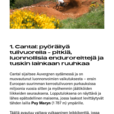
1. Cantal: pyöräilyä
tulivuorella - pitkiä,
luonnollisia enduroreittejä ja
tuskin lainkaan ruuhkaa
Cantal sijaitsee Auvergnen sydämessä ja on
muovautunut luonnonvoimien vaikutuksesta – ensin
Euroopan suurimman kerrostulivuoren purkauksissa
miljoonia vuosia sitten ja myöhemmin jäätiköiden
liikkeiden seurauksena. Lopputuloksena on näyttävä ja
lähes epätodellinen maisema, jossa laaksot levittäytyvät
tähden lailla
Puy Maryn
(1 787 m) ympärille.
Täällä avautuu valtava vulkaaninen leikkikenttä, jossa