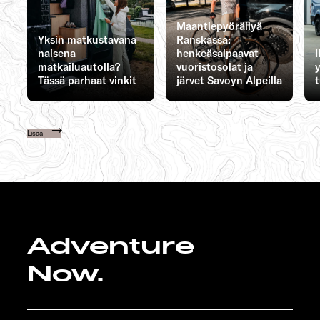
Maantiepyöräilyä
Yksin matkustavana
Ranskassa:
naisena
henkeäsalpaavat
matkailuautolla?
vuoristosolat ja
Tässä parhaat vinkit
järvet Savoyn Alpeilla
Lisää
Adventure
Now.