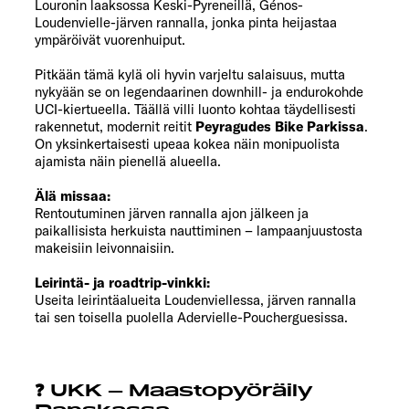
Louronin laaksossa Keski-Pyreneillä, Génos-
Loudenvielle-järven rannalla, jonka pinta heijastaa
ympäröivät vuorenhuiput.
Pitkään tämä kylä oli hyvin varjeltu salaisuus, mutta
nykyään se on legendaarinen downhill- ja endurokohde
UCI-kiertueella. Täällä villi luonto kohtaa täydellisesti
rakennetut, modernit reitit
Peyragudes Bike Parkissa
.
On yksinkertaisesti upeaa kokea näin monipuolista
ajamista näin pienellä alueella.
Älä missaa:
Rentoutuminen järven rannalla ajon jälkeen ja
paikallisista herkuista nauttiminen – lampaanjuustosta
makeisiin leivonnaisiin.
Leirintä- ja roadtrip-vinkki:
Useita leirintäalueita Loudenviellessa, järven rannalla
tai sen toisella puolella Adervielle-Poucherguesissa.
❓ UKK – Maastopyöräily