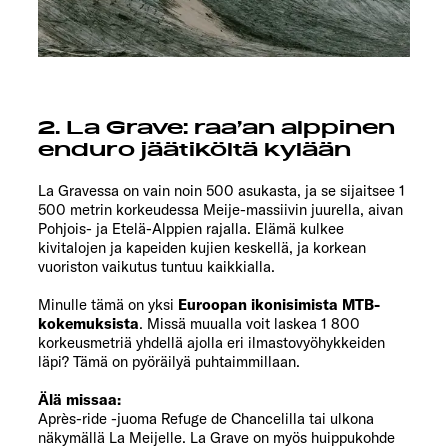
2. La Grave: raa’an alppinen
enduro jäätiköltä kylään
La Gravessa on vain noin 500 asukasta, ja se sijaitsee 1
500 metrin korkeudessa Meije-massiivin juurella, aivan
Pohjois- ja Etelä-Alppien rajalla. Elämä kulkee
kivitalojen ja kapeiden kujien keskellä, ja korkean
vuoriston vaikutus tuntuu kaikkialla.
Minulle tämä on yksi
Euroopan ikonisimista MTB-
kokemuksista
. Missä muualla voit laskea 1 800
korkeusmetriä yhdellä ajolla eri ilmastovyöhykkeiden
läpi? Tämä on pyöräilyä puhtaimmillaan.
Älä missaa:
Après-ride -juoma Refuge de Chancelilla tai ulkona
näkymällä La Meijelle. La Grave on myös huippukohde