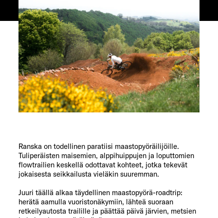
Ranska on todellinen paratiisi maastopyöräilijöille.
Tuliperäisten maisemien, alppihuippujen ja loputtomien
flowtrailien keskellä odottavat kohteet, jotka tekevät
jokaisesta seikkailusta vieläkin suuremman.
Juuri täällä alkaa täydellinen maastopyörä-roadtrip:
herätä aamulla vuoristonäkymiin, lähteä suoraan
retkeilyautosta trailille ja päättää päivä järvien, metsien