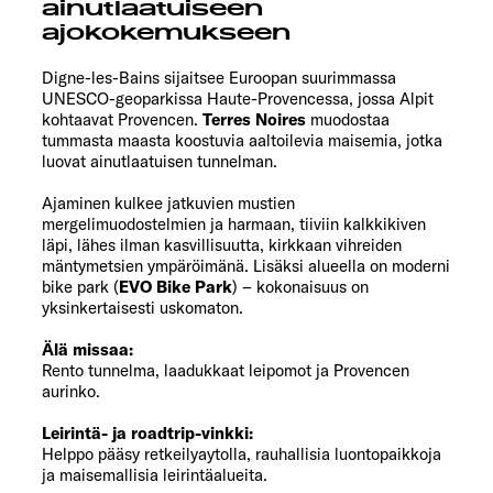
ainutlaatuiseen
ajokokemukseen
Digne-les-Bains sijaitsee Euroopan suurimmassa
UNESCO-geoparkissa Haute-Provencessa, jossa Alpit
kohtaavat Provencen.
Terres Noires
muodostaa
tummasta maasta koostuvia aaltoilevia maisemia, jotka
luovat ainutlaatuisen tunnelman.
Ajaminen kulkee jatkuvien mustien
mergelimuodostelmien ja harmaan, tiiviin kalkkikiven
läpi, lähes ilman kasvillisuutta, kirkkaan vihreiden
mäntymetsien ympäröimänä. Lisäksi alueella on moderni
bike park (
EVO Bike Park
) – kokonaisuus on
yksinkertaisesti uskomaton.
Älä missaa:
Rento tunnelma, laadukkaat leipomot ja Provencen
aurinko.
Leirintä- ja roadtrip-vinkki:
Helppo pääsy retkeilyaytolla, rauhallisia luontopaikkoja
ja maisemallisia leirintäalueita.