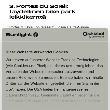
3. Portes du Soleil:
täydellinen bike park -
leikkikenttä
Portes du Soleil on rajaseutu, jossa Haute-Savoie
kohtaa Valaisin kantonin. Yhteensä 12 aluetta (mukaan
lukien Morzine, Les Gets ja Avoriaz)
muodostavat
yhden maailman suurimmista yhtenäisistä MTB-
alueista
.
Diese Webseite verwendet Cookies
600 kilometrin reitistö tarjoaa täydellisen yhdistelmän
World Cup -downhillia, flow-reittejä, hyppyjä ja teknisiä
Wir setzen auf unserer Website Tracking-Technologien
linjoja. Kaikki on saavutettavissa hisseillä yhdellä lipulla
(wie Cookies und Pixel) ein, die es uns ermöglichen, das
– infrastruktuuri on huippuluokkaa. Voit ajaa laaksosta
Verhalten der Webseitenbesucher auszuwerten und
toiseen koko päivän ilman, että ajat samaa reittiä
unsere Reichweite zu messen. Ebenso haben wir Inhalte
kahdesti,
samalla kun Mont Blanc siintää taustalla
.
Dritter auf der Website eingebettet, die ihren Sitz in den
Älä missaa:
USA haben. Die USA bieten kein angemessenes
Morzinen vilkkaat après-bike -baarit ja kesän energinen
Datenschutzniveau. Geeignete Garantien liegen für die
tunnelma täynnä tapahtumia ja kilpailuja.
Datenübermittlung in das Drittland nicht vor. Es besteht
Leirintä- ja roadtrip-vinkki:
ein erhöhtes Risiko für Betroffene, da diesen