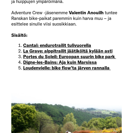
ja huippujen ympäröimänä.
Adventure Crew -jäsenemme
Valentin Anouilh
tuntee
Ranskan bike-paikat paremmin kuin harva muu – ja
esittelee sinulle viisi suosikkiaan.
Sisältö:
Cantal: endurotrailit tulivuorella
La Grave: alppitrailit jäätiköltä kylään asti
Portes du Soleil: Euroopan suurin bike park
Digne-les-Bains: Aja kuin Marsissa
Loudenvielle: bike flow’ta järven rannalla