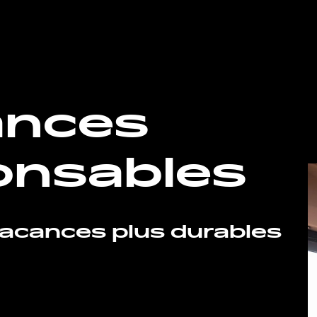
ances
onsables
vacances plus durables