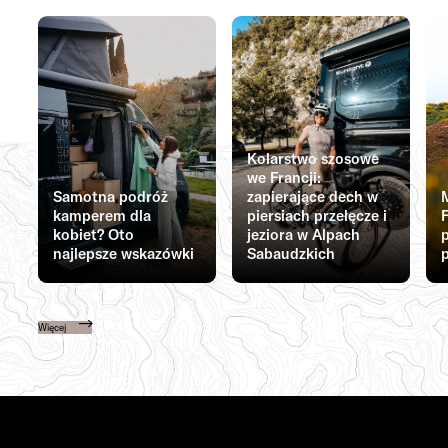
Kolarstwo szosowe
we Francji:
Samotna podróż
zapierające dech w
kamperem dla
piersiach przełęcze i
F
kobiet? Oto
jeziora w Alpach
najlepsze wskazówki
Sabaudzkich
p
Więcej