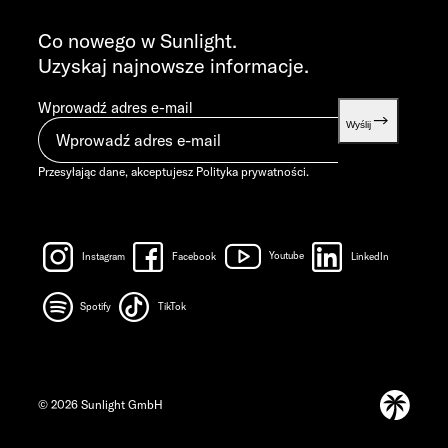
PYTANIA OGÓLNE
info@sunlight.de
Co nowego w Sunlight.
Uzyskaj najnowsze informacje.
Wprowadź adres e-mail
Wyślij
Przesyłając dane, akceptujesz
Polityka prywatności
.
Instagram
Facebook
Youtube
LinkedIn
Spotify
TikTok
© 2026 Sunlight GmbH