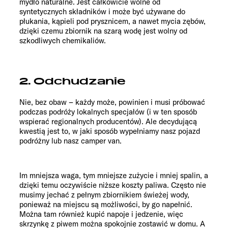
mydło naturalne. Jest całkowicie wolne od
syntetycznych składników i może być używane do
płukania, kąpieli pod prysznicem, a nawet mycia zębów,
dzięki czemu zbiornik na szarą wodę jest wolny od
szkodliwych chemikaliów.
2. Odchudzanie
Nie, bez obaw – każdy może, powinien i musi próbować
podczas podróży lokalnych specjałów (i w ten sposób
wspierać regionalnych producentów). Ale decydującą
kwestią jest to, w jaki sposób wypełniamy nasz pojazd
podróżny lub nasz camper van.
Im mniejsza waga, tym mniejsze zużycie i mniej spalin, a
dzięki temu oczywiście niższe koszty paliwa. Często nie
musimy jechać z pełnym zbiornikiem świeżej wody,
ponieważ na miejscu są możliwości, by go napełnić.
Można tam również kupić napoje i jedzenie, więc
skrzynkę z piwem można spokojnie zostawić w domu. A