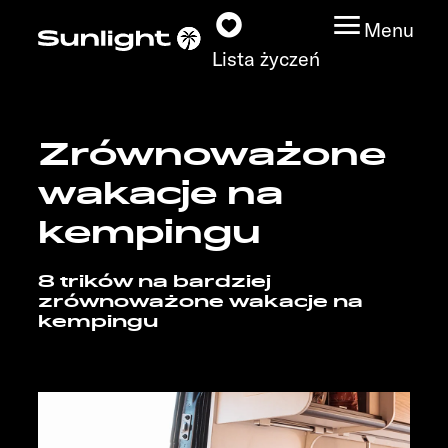
Menu
Lista życzeń
Zrównoważone
Modele
wakacje na
Wyszukiwarka
kempingu
pojazdów
8 trików na bardziej
Wyszukiwanie
zrównoważone wakacje na
kempingu
dystrybutorów
Badać
Praca