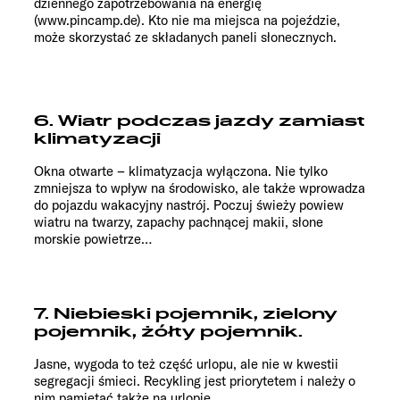
dziennego zapotrzebowania na energię
(www.pincamp.de). Kto nie ma miejsca na pojeździe,
może skorzystać ze składanych paneli słonecznych.
6. Wiatr podczas jazdy zamiast
klimatyzacji
Okna otwarte – klimatyzacja wyłączona. Nie tylko
zmniejsza to wpływ na środowisko, ale także wprowadza
do pojazdu wakacyjny nastrój. Poczuj świeży powiew
wiatru na twarzy, zapachy pachnącej makii, słone
morskie powietrze…
7. Niebieski pojemnik, zielony
pojemnik, żółty pojemnik.
Jasne, wygoda to też część urlopu, ale nie w kwestii
segregacji śmieci. Recykling jest priorytetem i należy o
nim pamiętać także na urlopie.