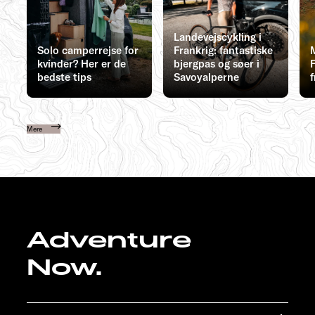
Landevejscykling i
Solo camperrejse for
Frankrig: fantastiske
kvinder? Her er de
bjergpas og søer i
F
bedste tips
Savoyalperne
f
Mere
Adventure
Now.