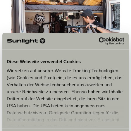
Diese Webseite verwendet Cookies
Wir setzen auf unserer Website Tracking-Technologien
(wie Cookies und Pixel) ein, die es uns ermöglichen, das
Verhalten der Webseitenbesucher auszuwerten und
unsere Reichweite zu messen. Ebenso haben wir Inhalte
Dritter auf der Website eingebettet, die ihren Sitz in den
USA haben. Die USA bieten kein angemessenes
Datenschutzniveau. Geeignete Garantien liegen für die
Datenübermittlung in das Drittland nicht vor. Es besteht
4.Tag cyklen
ein erhöhtes Risiko für Betroffene, da diesen