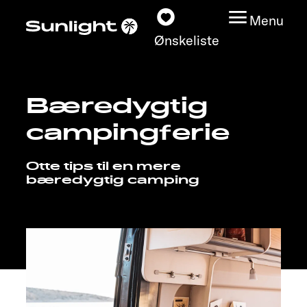
Menu
Ønskeliste
Bæredygtig
Modeller
campingferie
Konfigurator
Otte tips til en mere
bæredygtig camping
Find din Sunlight
Find forhandler
Oplev
Service