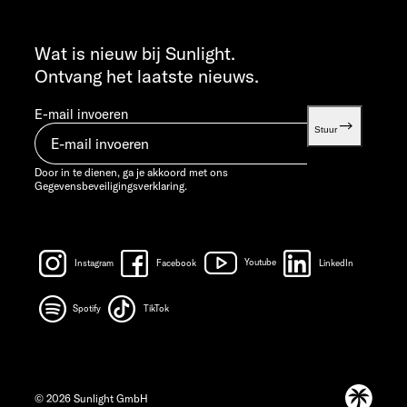
INFO SERVICE
info@sunlight.de
Wat is nieuw bij Sunlight.
Ontvang het laatste nieuws.
E-mail invoeren
Stuur
Door in te dienen, ga je akkoord met ons
Gegevensbeveiligingsverklaring.
Instagram
Facebook
Youtube
LinkedIn
Spotify
TikTok
© 2026 Sunlight GmbH