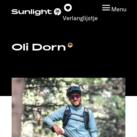
Menu
Verlanglijstje
Oli Dorn
Modeloverzicht
Configurator
Vind jouw Sunlight
Vind jouw dealer
Ontdek
Service