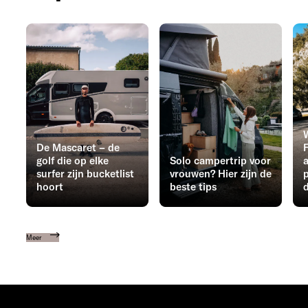
De Mascaret – de
F
golf die op elke
Solo campertrip voor
surfer zijn bucketlist
vrouwen? Hier zijn de
hoort
beste tips
Meer