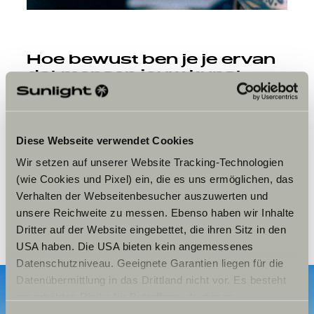
Hoe bewust ben je je ervan
dat mensen jouw kunst
voor altijd op hun huid
dragen en de wereld in
meenemen?
Diese Webseite verwendet Cookies
Sandra:
Wetende dat een tatoeage van mij voor altijd
leeft aan de andere kant van de wereld en we parallel
Wir setzen auf unserer Website Tracking-Technologien
bestaan, zo ongelooflijk ver van elkaar, dat is gewoon
(wie Cookies und Pixel) ein, die es uns ermöglichen, das
prachtig. Ik heb getatoeëerd in Nieuw-Zeeland, op mijn
Verhalten der Webseitenbesucher auszuwerten und
reis door Frankrijk, Spanje, Portugal. Het is zo’n enorme
unsere Reichweite zu messen. Ebenso haben wir Inhalte
eer.
Dritter auf der Website eingebettet, die ihren Sitz in den
USA haben. Die USA bieten kein angemessenes
Datenschutzniveau. Geeignete Garantien liegen für die
Datenübermittlung in das Drittland nicht vor. Es besteht
ein erhöhtes Risiko für Betroffene, da diesen
möglicherweise keine Rechtsbehelfsmöglichkeiten