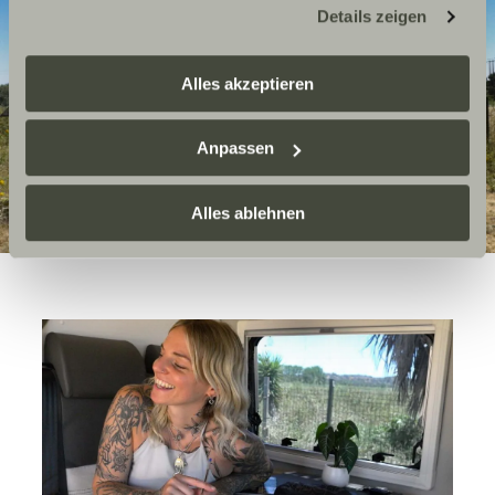
Details zeigen
zustehen. Eingesetzte Dienstleister können Daten für
eigene Zwecke verarbeiten und mit anderen Daten
zusammenführen. Weitere Informationen finden Sie hier:
Alles akzeptieren
Datenschutzerklärung
/
Datenschutzerklärung
Sunlight Business
. Akzeptieren Sie oder wählen Sie
Anpassen
einzelne Cookies/Dienste in den Einstellungen aus,
erteilen Sie uns Ihre Einwilligung zur Verarbeitung Ihrer
Daten zu den genannten Zwecken. Die Einwilligung ist
Alles ablehnen
freiwillig, für den Besuch der Website nicht erforderlich
und kann jederzeit über die Einstellungen widerrufen
werden. Klicken Sie auf Ablehnen, werden nur die
notwendigen Cookies auf der Webseite gesetzt, die für
den störungsfreien Betrieb der Webseite und die
Ermöglichung der Seitennavigation erforderlich sind.