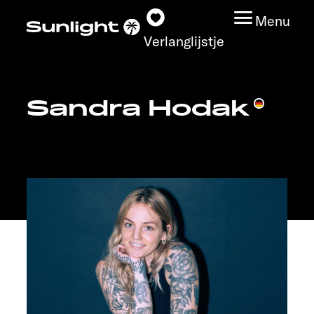
Menu
Verlanglijstje
Sandra Hodak
Modeloverzicht
Configurator
Vind jouw Sunlight
Vind jouw dealer
Ontdek
Service