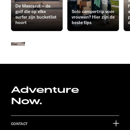
De Mascaret – de
F
golf die op elke
Solo campertrip voor
surfer zijn bucketlist
vrouwen? Hier zijn de
hoort
beste tips
Meer
Adventure
Now.
CONTACT