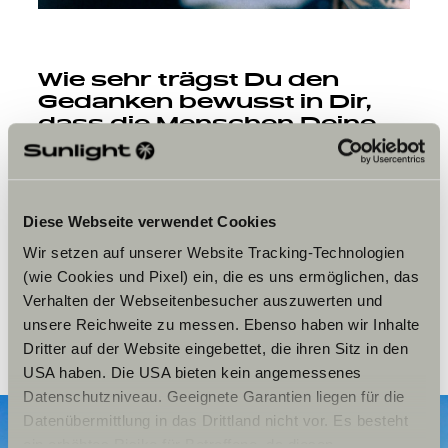
Wie sehr trägst Du den
Gedanken bewusst in Dir,
dass die Menschen Deine
Kunst für immer auf ihrer
Haut tragen und in die Welt
hinaustragen?
Diese Webseite verwendet Cookies
Sandra:
Zu wissen, dass ein Tattoo von mir für immer
am anderen Ende der Welt fortlebt und wir parallel
Wir setzen auf unserer Website Tracking-Technologien
existieren, so megaweit voneinander entfernt, das ist
(wie Cookies und Pixel) ein, die es uns ermöglichen, das
wunderschön. Ich habe in Neuseeland tätowiert, auf
Verhalten der Webseitenbesucher auszuwerten und
meinem Trip durch Frankreich, Spanien, Portugal. Das
ist eine riesige Ehre.
unsere Reichweite zu messen. Ebenso haben wir Inhalte
Dritter auf der Website eingebettet, die ihren Sitz in den
USA haben. Die USA bieten kein angemessenes
Datenschutzniveau. Geeignete Garantien liegen für die
Datenübermittlung in das Drittland nicht vor. Es besteht
ein erhöhtes Risiko für Betroffene, da diesen