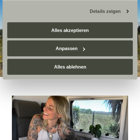
möglicherweise keine Rechtsbehelfsmöglichkeiten
Details zeigen
zustehen. Eingesetzte Dienstleister können Daten für
eigene Zwecke verarbeiten und mit anderen Daten
zusammenführen. Weitere Informationen finden Sie hier:
Alles akzeptieren
Datenschutzerklärung
/
Datenschutzerklärung
Sunlight Business
. Akzeptieren Sie oder wählen Sie
Anpassen
einzelne Cookies/Dienste in den Einstellungen aus,
erteilen Sie uns Ihre Einwilligung zur Verarbeitung Ihrer
Daten zu den genannten Zwecken. Die Einwilligung ist
Alles ablehnen
freiwillig, für den Besuch der Website nicht erforderlich
und kann jederzeit über die Einstellungen widerrufen
werden. Klicken Sie auf Ablehnen, werden nur die
notwendigen Cookies auf der Webseite gesetzt, die für
den störungsfreien Betrieb der Webseite und die
Ermöglichung der Seitennavigation erforderlich sind.