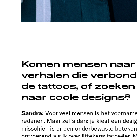
Komen mensen naar 
verhalen die verbond
de tattoos, of zoeke
naar coole designs?
Sandra:
Voor veel mensen is het voorname
redenen. Maar zelfs dan: je kiest een desi
misschien is er een onderbewuste betekenis
ontroerend als ik over littekens tatoeëer. M