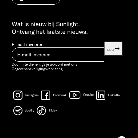
VR 7:30 - 12:00 UUR
INFO SERVICE
info@sunlight.de
Wat is nieuw bij Sunlight.
Ontvang het laatste nieuws.
E-mail invoeren
Stuur
Door in te dienen, ga je akkoord met ons
Gegevensbeveiligingsverklaring.
Instagram
Facebook
Youtube
LinkedIn
Spotify
TikTok