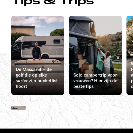
Tips & Trips
De Mascaret – de
F
golf die op elke
Solo campertrip voor
surfer zijn bucketlist
vrouwen? Hier zijn de
hoort
beste tips
Meer