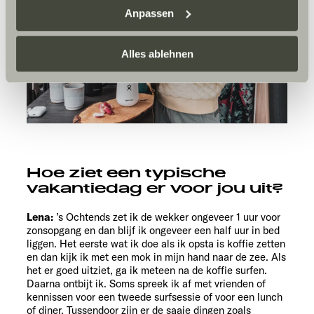
Sunlight Business
. Akzeptieren Sie oder wählen Sie
Anpassen
einzelne Cookies/Dienste in den Einstellungen aus,
erteilen Sie uns Ihre Einwilligung zur Verarbeitung Ihrer
Daten zu den genannten Zwecken. Die Einwilligung ist
Alles ablehnen
freiwillig, für den Besuch der Website nicht erforderlich
und kann jederzeit über die Einstellungen widerrufen
werden. Klicken Sie auf Ablehnen, werden nur die
notwendigen Cookies auf der Webseite gesetzt, die für
den störungsfreien Betrieb der Webseite und die
Ermöglichung der Seitennavigation erforderlich sind.
Hoe ziet een typische
vakantiedag er voor jou uit?
Lena:
’s Ochtends zet ik de wekker ongeveer 1 uur voor
zonsopgang en dan blijf ik ongeveer een half uur in bed
liggen. Het eerste wat ik doe als ik opsta is koffie zetten
en dan kijk ik met een mok in mijn hand naar de zee. Als
het er goed uitziet, ga ik meteen na de koffie surfen.
Daarna ontbijt ik. Soms spreek ik af met vrienden of
kennissen voor een tweede surfsessie of voor een lunch
of diner. Tussendoor zijn er de saaie dingen zoals