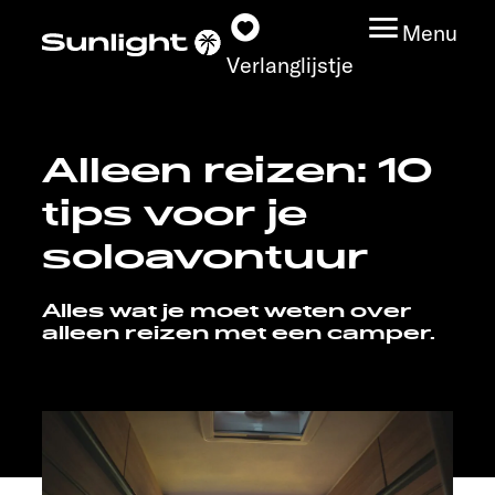
Menu
Verlanglijstje
Alleen reizen: 10
Modeloverzicht
tips voor je
Configurator
soloavontuur
Vind jouw Sunlight
Alles wat je moet weten over
alleen reizen met een camper.
Vind jouw dealer
Ontdek
Service