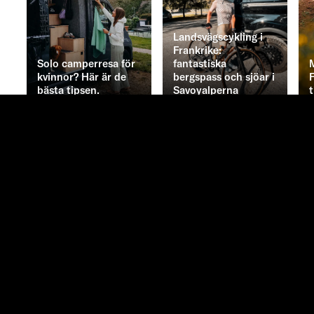
Landsvägscykling i
Frankrike:
Solo camperresa för
fantastiska
kvinnor? Här är de
bergspass och sjöar i
F
bästa tipsen.
Savoyalperna
t
Mer
Adventure
Now.