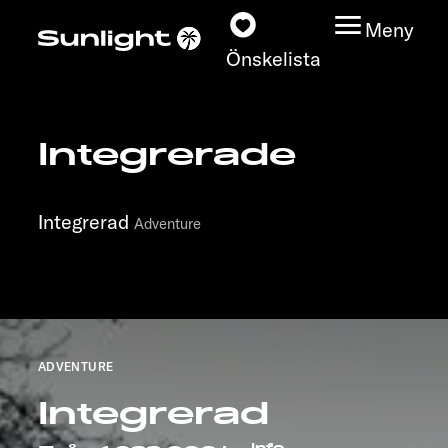
Meny
Önskelista
Integrerade
Modeller
Konfigurator
Integrerad
Adventure
Find din Sunlight
Hitta återförsäljare
ADVENTURE
Upptäck
Integrerad
Service