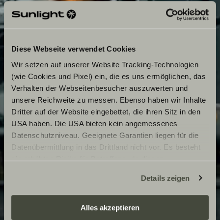
Diese Webseite verwendet Cookies
Wir setzen auf unserer Website Tracking-Technologien
(wie Cookies und Pixel) ein, die es uns ermöglichen, das
Verhalten der Webseitenbesucher auszuwerten und
unsere Reichweite zu messen. Ebenso haben wir Inhalte
Dritter auf der Website eingebettet, die ihren Sitz in den
USA haben. Die USA bieten kein angemessenes
Datenschutzniveau. Geeignete Garantien liegen für die
Datenübermittlung in das Drittland nicht vor. Es besteht
ein erhöhtes Risiko für Betroffene, da diesen
möglicherweise keine Rechtsbehelfsmöglichkeiten
Details zeigen
zustehen. Eingesetzte Dienstleister können Daten für
eigene Zwecke verarbeiten und mit anderen Daten
zusammenführen. Weitere Informationen finden Sie hier:
Alles akzeptieren
Datenschutzerklärung
/
Datenschutzerklärung